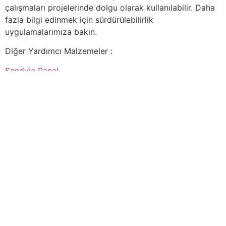
çalışmaları projelerinde dolgu olarak kullanılabilir. Daha
fazla bilgi edinmek için sürdürülebilirlik
uygulamalarımıza bakın.
Diğer Yardımcı Malzemeler :
Sandviç Panel
İçindekiler
Çatı – Cephe – Sandviç Panel
Kullanımlar
Gizlilik
Tüm hakları saklıdır