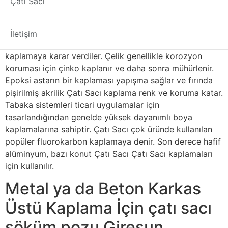
Çatı Sacı
kullanılan malzemeler çelik ve alüminyumdur. Çoğu
kaplaması için kullanılan çelik, alüminyumdan daha ağır
ve dayanıklıdır. Üreticiler, çeliği Çatı Sacı ve
İletişim
korozyondan koruyan birçok dayanıklı kaplama ve
kaplamaya karar verdiler. Çelik genellikle korozyon
koruması için çinko kaplanır ve daha sonra mühürlenir.
Epoksi astarın bir kaplaması yapışma sağlar ve fırında
pişirilmiş akrilik Çatı Sacı kaplama renk ve koruma katar.
Tabaka sistemleri ticari uygulamalar için
tasarlandığından genelde yüksek dayanımlı boya
kaplamalarına sahiptir. Çatı Sacı çok üründe kullanılan
popüler fluorokarbon kaplamaya denir. Son derece hafif
alüminyum, bazı konut Çatı Sacı Çatı Sacı kaplamaları
için kullanılır.
Metal ya da Beton Karkas
Üstü Kaplama İçin çatı sacı
söküm pozu Giresun