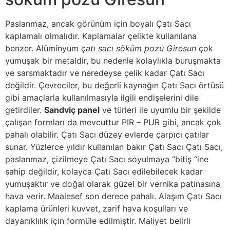
Paslanmaz, ancak görünüm için boyalı Çatı Sacı
kaplamalı olmalıdır. Kaplamalar çelikte kullanılana
benzer. Alüminyum
çatı sacı söküm pozu Giresun
çok
yumuşak bir metaldir, bu nedenle kolaylıkla buruşmakta
ve sarsmaktadır ve neredeyse çelik kadar Çatı Sacı
değildir. Çevreciler, bu değerli kaynağın Çatı Sacı örtüsü
gibi amaçlarla kullanılmasıyla ilgili endişelerini dile
getirdiler.
Sandviç panel
ve türleri ile uyumlu bir şekilde
çalışan formları da mevcuttur PIR – PUR gibi, ancak çok
pahalı olabilir. Çatı Sacı düzey evlerde çarpıcı çatılar
sunar. Yüzlerce yıldır kullanılan bakır Çatı Sacı Çatı Sacı,
paslanmaz, çizilmeye Çatı Sacı soyulmaya “bitiş “ine
sahip değildir, kolayca Çatı Sacı edilebilecek kadar
yumuşaktır ve doğal olarak güzel bir vernika patinasına
hava verir. Maalesef son derece pahalı. Alaşım Çatı Sacı
kaplama ürünleri kuvvet, zarif hava koşulları ve
dayanıklılık için formüle edilmiştir. Maliyet belirli