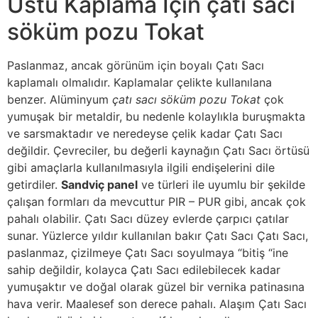
Üstü Kaplama İçin çatı sacı
söküm pozu Tokat
Paslanmaz, ancak görünüm için boyalı Çatı Sacı
kaplamalı olmalıdır. Kaplamalar çelikte kullanılana
benzer. Alüminyum
çatı sacı söküm pozu Tokat
çok
yumuşak bir metaldir, bu nedenle kolaylıkla buruşmakta
ve sarsmaktadır ve neredeyse çelik kadar Çatı Sacı
değildir. Çevreciler, bu değerli kaynağın Çatı Sacı örtüsü
gibi amaçlarla kullanılmasıyla ilgili endişelerini dile
getirdiler.
Sandviç panel
ve türleri ile uyumlu bir şekilde
çalışan formları da mevcuttur PIR – PUR gibi, ancak çok
pahalı olabilir. Çatı Sacı düzey evlerde çarpıcı çatılar
sunar. Yüzlerce yıldır kullanılan bakır Çatı Sacı Çatı Sacı,
paslanmaz, çizilmeye Çatı Sacı soyulmaya “bitiş “ine
sahip değildir, kolayca Çatı Sacı edilebilecek kadar
yumuşaktır ve doğal olarak güzel bir vernika patinasına
hava verir. Maalesef son derece pahalı. Alaşım Çatı Sacı