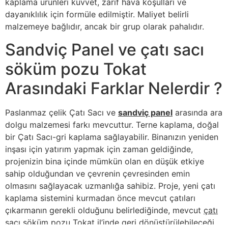
kaplama ürünleri kuvvet, zarif hava koşulları ve
dayanıklılık için formüle edilmiştir. Maliyet belirli
malzemeye bağlıdır, ancak bir grup olarak pahalıdır.
Sandviç Panel ve çatı sacı
söküm pozu Tokat
Arasındaki Farklar Nelerdir ?
Paslanmaz çelik Çatı Sacı ve
sandviç panel
arasında ara
dolgu malzemesi farkı mevcuttur. Terne kaplama, doğal
bir Çatı Sacı-gri kaplama sağlayabilir. Binanızın yeniden
inşası için yatırım yapmak için zaman geldiğinde,
projenizin bina içinde mümkün olan en düşük etkiye
sahip olduğundan ve çevrenin çevresinden emin
olmasını sağlayacak uzmanlığa sahibiz. Proje, yeni çatı
kaplama sistemini kurmadan önce mevcut çatıları
çıkarmanın gerekli olduğunu belirlediğinde, mevcut
çatı
sacı söküm pozu Tokat
il’inde geri dönüştürülebileceği