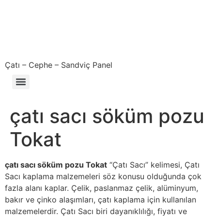
Çatı – Cephe – Sandviç Panel
Çıkma – Defolu – İkinci El – 2. El Sandviç Panel Fiyatları
çatı sacı söküm pozu
Tokat
çatı sacı söküm pozu Tokat
“Çatı Sacı” kelimesi, Çatı
Sacı kaplama malzemeleri söz konusu olduğunda çok
fazla alanı kaplar. Çelik, paslanmaz çelik, alüminyum,
bakır ve çinko alaşımları, çatı kaplama için kullanılan
malzemelerdir. Çatı Sacı biri dayanıklılığı, fiyatı ve