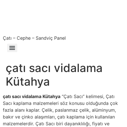
Çatı – Cephe – Sandviç Panel
Çıkma – Defolu – İkinci El – 2. El Sandviç Panel Fiyatları
çatı sacı vidalama
Kütahya
çatı sacı vidalama Kütahya
“Çatı Sacı” kelimesi, Çatı
Sacı kaplama malzemeleri söz konusu olduğunda çok
fazla alanı kaplar. Çelik, paslanmaz çelik, alüminyum,
bakır ve çinko alaşımları, çatı kaplama için kullanılan
malzemelerdir. Çatı Sacı biri dayanıklılığı, fiyatı ve