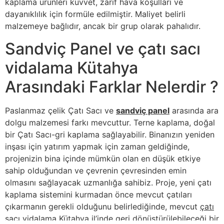
kaplama ürünleri kuvvet, zarif hava koşulları ve
dayanıklılık için formüle edilmiştir. Maliyet belirli
malzemeye bağlıdır, ancak bir grup olarak pahalıdır.
Sandviç Panel ve çatı sacı
vidalama Kütahya
Arasındaki Farklar Nelerdir ?
Paslanmaz çelik Çatı Sacı ve
sandviç panel
arasında ara
dolgu malzemesi farkı mevcuttur. Terne kaplama, doğal
bir Çatı Sacı-gri kaplama sağlayabilir. Binanızın yeniden
inşası için yatırım yapmak için zaman geldiğinde,
projenizin bina içinde mümkün olan en düşük etkiye
sahip olduğundan ve çevrenin çevresinden emin
olmasını sağlayacak uzmanlığa sahibiz. Proje, yeni çatı
kaplama sistemini kurmadan önce mevcut çatıları
çıkarmanın gerekli olduğunu belirlediğinde, mevcut
çatı
sacı vidalama Kütahya
il’inde geri dönüştürülebileceği bir