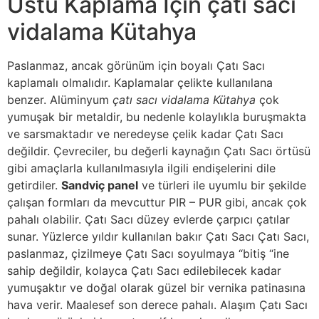
Üstü Kaplama İçin çatı sacı
vidalama Kütahya
Paslanmaz, ancak görünüm için boyalı Çatı Sacı
kaplamalı olmalıdır. Kaplamalar çelikte kullanılana
benzer. Alüminyum
çatı sacı vidalama Kütahya
çok
yumuşak bir metaldir, bu nedenle kolaylıkla buruşmakta
ve sarsmaktadır ve neredeyse çelik kadar Çatı Sacı
değildir. Çevreciler, bu değerli kaynağın Çatı Sacı örtüsü
gibi amaçlarla kullanılmasıyla ilgili endişelerini dile
getirdiler.
Sandviç panel
ve türleri ile uyumlu bir şekilde
çalışan formları da mevcuttur PIR – PUR gibi, ancak çok
pahalı olabilir. Çatı Sacı düzey evlerde çarpıcı çatılar
sunar. Yüzlerce yıldır kullanılan bakır Çatı Sacı Çatı Sacı,
paslanmaz, çizilmeye Çatı Sacı soyulmaya “bitiş “ine
sahip değildir, kolayca Çatı Sacı edilebilecek kadar
yumuşaktır ve doğal olarak güzel bir vernika patinasına
hava verir. Maalesef son derece pahalı. Alaşım Çatı Sacı