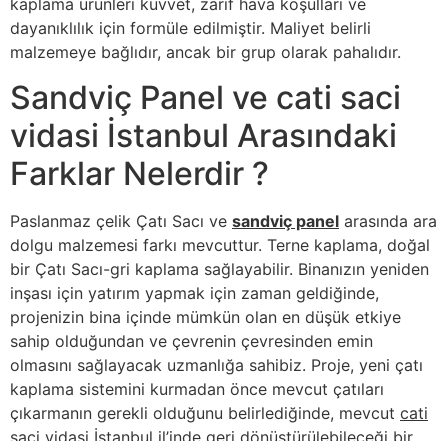
kaplama ürünleri kuvvet, zarif hava koşulları ve
dayanıklılık için formüle edilmiştir. Maliyet belirli
malzemeye bağlıdır, ancak bir grup olarak pahalıdır.
Sandviç Panel ve cati saci
vidasi İstanbul Arasındaki
Farklar Nelerdir ?
Paslanmaz çelik Çatı Sacı ve
sandviç panel
arasında ara
dolgu malzemesi farkı mevcuttur. Terne kaplama, doğal
bir Çatı Sacı-gri kaplama sağlayabilir. Binanızın yeniden
inşası için yatırım yapmak için zaman geldiğinde,
projenizin bina içinde mümkün olan en düşük etkiye
sahip olduğundan ve çevrenin çevresinden emin
olmasını sağlayacak uzmanlığa sahibiz. Proje, yeni çatı
kaplama sistemini kurmadan önce mevcut çatıları
çıkarmanın gerekli olduğunu belirlediğinde, mevcut
cati
saci vidasi İstanbul
il’inde geri dönüştürülebileceği bir