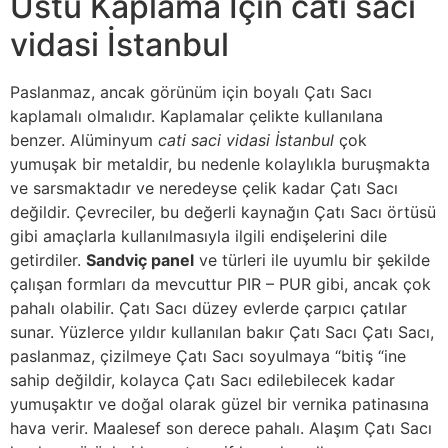
Üstü Kaplama İçin cati saci
vidasi İstanbul
Paslanmaz, ancak görünüm için boyalı Çatı Sacı
kaplamalı olmalıdır. Kaplamalar çelikte kullanılana
benzer. Alüminyum
cati saci vidasi İstanbul
çok
yumuşak bir metaldir, bu nedenle kolaylıkla buruşmakta
ve sarsmaktadır ve neredeyse çelik kadar Çatı Sacı
değildir. Çevreciler, bu değerli kaynağın Çatı Sacı örtüsü
gibi amaçlarla kullanılmasıyla ilgili endişelerini dile
getirdiler.
Sandviç panel
ve türleri ile uyumlu bir şekilde
çalışan formları da mevcuttur PIR – PUR gibi, ancak çok
pahalı olabilir. Çatı Sacı düzey evlerde çarpıcı çatılar
sunar. Yüzlerce yıldır kullanılan bakır Çatı Sacı Çatı Sacı,
paslanmaz, çizilmeye Çatı Sacı soyulmaya “bitiş “ine
sahip değildir, kolayca Çatı Sacı edilebilecek kadar
yumuşaktır ve doğal olarak güzel bir vernika patinasına
hava verir. Maalesef son derece pahalı. Alaşım Çatı Sacı