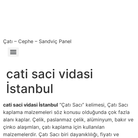
Çatı – Cephe – Sandviç Panel
Çıkma – Defolu – İkinci El – 2. El Sandviç Panel Fiyatları
cati saci vidasi
İstanbul
cati saci vidasi İstanbul
“Çatı Sacı” kelimesi, Çatı Sacı
kaplama malzemeleri söz konusu olduğunda çok fazla
alanı kaplar. Çelik, paslanmaz çelik, alüminyum, bakır ve
çinko alaşımları, çatı kaplama için kullanılan
malzemelerdir. Çatı Sacı biri dayanıklılığı, fiyatı ve