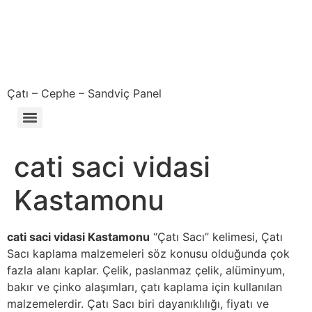
Çatı – Cephe – Sandviç Panel
Çıkma – Defolu – İkinci El – 2. El Sandviç Panel Fiyatları
cati saci vidasi
Kastamonu
cati saci vidasi Kastamonu
“Çatı Sacı” kelimesi, Çatı
Sacı kaplama malzemeleri söz konusu olduğunda çok
fazla alanı kaplar. Çelik, paslanmaz çelik, alüminyum,
bakır ve çinko alaşımları, çatı kaplama için kullanılan
malzemelerdir. Çatı Sacı biri dayanıklılığı, fiyatı ve