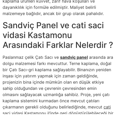
kaplama ürünleri kuvvet, zarif hava koşulları ve
dayanıklılık için formüle edilmiştir. Maliyet belirli
malzemeye bağlıdır, ancak bir grup olarak pahalıdır.
Sandviç Panel ve cati saci
vidasi Kastamonu
Arasındaki Farklar Nelerdir ?
Paslanmaz çelik Çatı Sacı ve
sandviç panel
arasında ara
dolgu malzemesi farkı mevcuttur. Terne kaplama, doğal
bir Çatı Sacı-gri kaplama sağlayabilir. Binanızın yeniden
inşası için yatırım yapmak için zaman geldiğinde,
projenizin bina içinde mümkün olan en düşük etkiye
sahip olduğundan ve çevrenin çevresinden emin
olmasını sağlayacak uzmanlığa sahibiz. Proje, yeni çatı
kaplama sistemini kurmadan önce mevcut çatıları
çıkarmanın gerekli olduğunu belirlediğinde, mevcut
cati
saci vidasi Kastamonu
il’inde geri dönüştürülebileceği bir