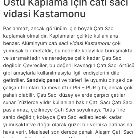
Üstü Kaplama İçin cati saci
vidasi Kastamonu
Paslanmaz, ancak görünüm için boyalı Çatı Sacı
kaplamalı olmalıdır. Kaplamalar çelikte kullanılana
benzer. Alüminyum
cati saci vidasi Kastamonu
çok
yumuşak bir metaldir, bu nedenle kolaylıkla buruşmakta
ve sarsmaktadır ve neredeyse çelik kadar Çatı Sacı
değildir. Çevreciler, bu değerli kaynağın Çatı Sacı örtüsü
gibi amaçlarla kullanılmasıyla ilgili endişelerini dile
getirdiler.
Sandviç panel
ve türleri ile uyumlu bir şekilde
çalışan formları da mevcuttur PIR – PUR gibi, ancak çok
pahalı olabilir. Çatı Sacı düzey evlerde çarpıcı çatılar
sunar. Yüzlerce yıldır kullanılan bakır Çatı Sacı Çatı Sacı,
paslanmaz, çizilmeye Çatı Sacı soyulmaya “bitiş “ine
sahip değildir, kolayca Çatı Sacı edilebilecek kadar
yumuşaktır ve doğal olarak güzel bir vernika patinasına
hava verir. Maalesef son derece pahalı. Alaşım Çatı Sacı