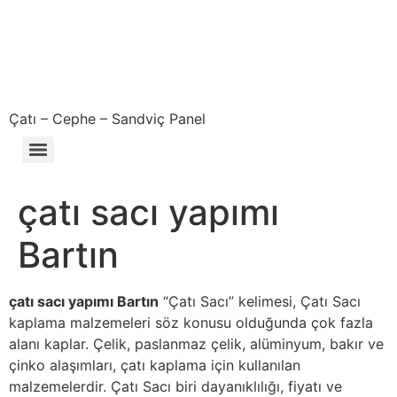
Çatı – Cephe – Sandviç Panel
Çıkma – Defolu – İkinci El – 2. El Sandviç Panel Fiyatları
çatı sacı yapımı
Bartın
çatı sacı yapımı Bartın
“Çatı Sacı” kelimesi, Çatı Sacı
kaplama malzemeleri söz konusu olduğunda çok fazla
alanı kaplar. Çelik, paslanmaz çelik, alüminyum, bakır ve
çinko alaşımları, çatı kaplama için kullanılan
malzemelerdir. Çatı Sacı biri dayanıklılığı, fiyatı ve