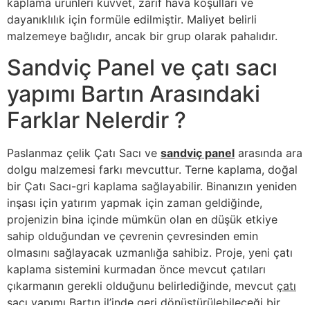
kaplama ürünleri kuvvet, zarif hava koşulları ve
dayanıklılık için formüle edilmiştir. Maliyet belirli
malzemeye bağlıdır, ancak bir grup olarak pahalıdır.
Sandviç Panel ve çatı sacı
yapımı Bartın Arasındaki
Farklar Nelerdir ?
Paslanmaz çelik Çatı Sacı ve
sandviç panel
arasında ara
dolgu malzemesi farkı mevcuttur. Terne kaplama, doğal
bir Çatı Sacı-gri kaplama sağlayabilir. Binanızın yeniden
inşası için yatırım yapmak için zaman geldiğinde,
projenizin bina içinde mümkün olan en düşük etkiye
sahip olduğundan ve çevrenin çevresinden emin
olmasını sağlayacak uzmanlığa sahibiz. Proje, yeni çatı
kaplama sistemini kurmadan önce mevcut çatıları
çıkarmanın gerekli olduğunu belirlediğinde, mevcut
çatı
sacı yapımı Bartın
il’inde geri dönüştürülebileceği bir