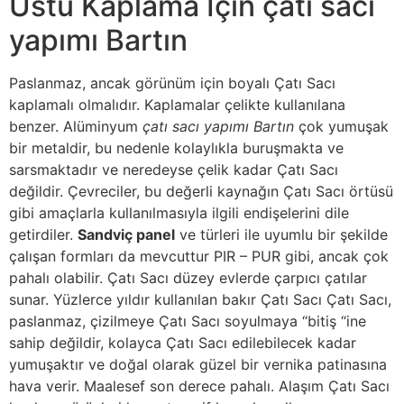
Üstü Kaplama İçin çatı sacı
yapımı Bartın
Paslanmaz, ancak görünüm için boyalı Çatı Sacı
kaplamalı olmalıdır. Kaplamalar çelikte kullanılana
benzer. Alüminyum
çatı sacı yapımı Bartın
çok yumuşak
bir metaldir, bu nedenle kolaylıkla buruşmakta ve
sarsmaktadır ve neredeyse çelik kadar Çatı Sacı
değildir. Çevreciler, bu değerli kaynağın Çatı Sacı örtüsü
gibi amaçlarla kullanılmasıyla ilgili endişelerini dile
getirdiler.
Sandviç panel
ve türleri ile uyumlu bir şekilde
çalışan formları da mevcuttur PIR – PUR gibi, ancak çok
pahalı olabilir. Çatı Sacı düzey evlerde çarpıcı çatılar
sunar. Yüzlerce yıldır kullanılan bakır Çatı Sacı Çatı Sacı,
paslanmaz, çizilmeye Çatı Sacı soyulmaya “bitiş “ine
sahip değildir, kolayca Çatı Sacı edilebilecek kadar
yumuşaktır ve doğal olarak güzel bir vernika patinasına
hava verir. Maalesef son derece pahalı. Alaşım Çatı Sacı