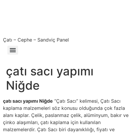
Çatı – Cephe – Sandviç Panel
Çıkma – Defolu – İkinci El – 2. El Sandviç Panel Fiyatları
çatı sacı yapımı
Niğde
çatı sacı yapımı Niğde
“Çatı Sacı” kelimesi, Çatı Sacı
kaplama malzemeleri söz konusu olduğunda çok fazla
alanı kaplar. Çelik, paslanmaz çelik, alüminyum, bakır ve
çinko alaşımları, çatı kaplama için kullanılan
malzemelerdir. Çatı Sacı biri dayanıklılığı, fiyatı ve