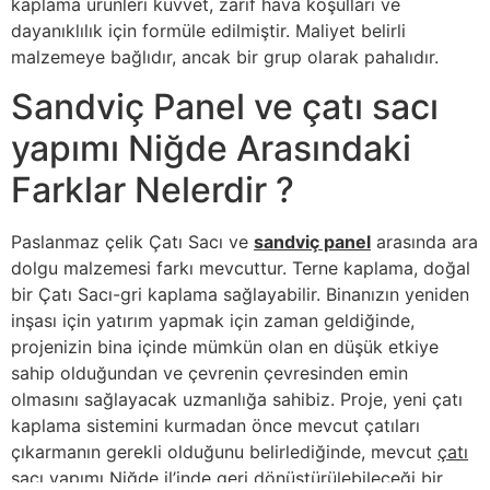
kaplama ürünleri kuvvet, zarif hava koşulları ve
dayanıklılık için formüle edilmiştir. Maliyet belirli
malzemeye bağlıdır, ancak bir grup olarak pahalıdır.
Sandviç Panel ve çatı sacı
yapımı Niğde Arasındaki
Farklar Nelerdir ?
Paslanmaz çelik Çatı Sacı ve
sandviç panel
arasında ara
dolgu malzemesi farkı mevcuttur. Terne kaplama, doğal
bir Çatı Sacı-gri kaplama sağlayabilir. Binanızın yeniden
inşası için yatırım yapmak için zaman geldiğinde,
projenizin bina içinde mümkün olan en düşük etkiye
sahip olduğundan ve çevrenin çevresinden emin
olmasını sağlayacak uzmanlığa sahibiz. Proje, yeni çatı
kaplama sistemini kurmadan önce mevcut çatıları
çıkarmanın gerekli olduğunu belirlediğinde, mevcut
çatı
sacı yapımı Niğde
il’inde geri dönüştürülebileceği bir