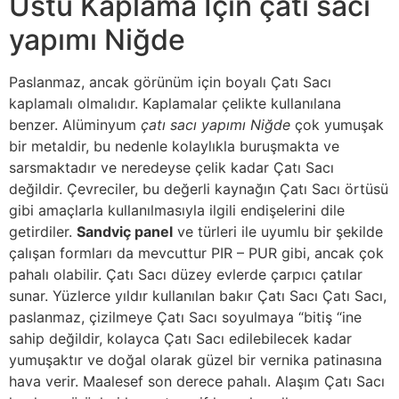
Üstü Kaplama İçin çatı sacı
yapımı Niğde
Paslanmaz, ancak görünüm için boyalı Çatı Sacı
kaplamalı olmalıdır. Kaplamalar çelikte kullanılana
benzer. Alüminyum
çatı sacı yapımı Niğde
çok yumuşak
bir metaldir, bu nedenle kolaylıkla buruşmakta ve
sarsmaktadır ve neredeyse çelik kadar Çatı Sacı
değildir. Çevreciler, bu değerli kaynağın Çatı Sacı örtüsü
gibi amaçlarla kullanılmasıyla ilgili endişelerini dile
getirdiler.
Sandviç panel
ve türleri ile uyumlu bir şekilde
çalışan formları da mevcuttur PIR – PUR gibi, ancak çok
pahalı olabilir. Çatı Sacı düzey evlerde çarpıcı çatılar
sunar. Yüzlerce yıldır kullanılan bakır Çatı Sacı Çatı Sacı,
paslanmaz, çizilmeye Çatı Sacı soyulmaya “bitiş “ine
sahip değildir, kolayca Çatı Sacı edilebilecek kadar
yumuşaktır ve doğal olarak güzel bir vernika patinasına
hava verir. Maalesef son derece pahalı. Alaşım Çatı Sacı