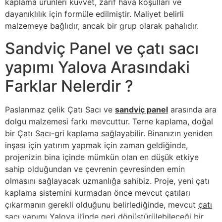
kaplama ürünleri kuvvet, zarif hava koşulları ve
dayanıklılık için formüle edilmiştir. Maliyet belirli
malzemeye bağlıdır, ancak bir grup olarak pahalıdır.
Sandviç Panel ve çatı sacı
yapımı Yalova Arasındaki
Farklar Nelerdir ?
Paslanmaz çelik Çatı Sacı ve
sandviç panel
arasında ara
dolgu malzemesi farkı mevcuttur. Terne kaplama, doğal
bir Çatı Sacı-gri kaplama sağlayabilir. Binanızın yeniden
inşası için yatırım yapmak için zaman geldiğinde,
projenizin bina içinde mümkün olan en düşük etkiye
sahip olduğundan ve çevrenin çevresinden emin
olmasını sağlayacak uzmanlığa sahibiz. Proje, yeni çatı
kaplama sistemini kurmadan önce mevcut çatıları
çıkarmanın gerekli olduğunu belirlediğinde, mevcut
çatı
sacı yapımı Yalova
il’inde geri dönüştürülebileceği bir