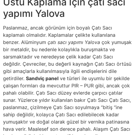
Üstü Kaplama İçin çatı sacı
yapımı Yalova
Paslanmaz, ancak görünüm için boyalı Çatı Sacı
kaplamalı olmalıdır. Kaplamalar çelikte kullanılana
benzer. Alüminyum
çatı sacı yapımı Yalova
çok yumuşak
bir metaldir, bu nedenle kolaylıkla buruşmakta ve
sarsmaktadır ve neredeyse çelik kadar Çatı Sacı
değildir. Çevreciler, bu değerli kaynağın Çatı Sacı örtüsü
gibi amaçlarla kullanılmasıyla ilgili endişelerini dile
getirdiler.
Sandviç panel
ve türleri ile uyumlu bir şekilde
çalışan formları da mevcuttur PIR – PUR gibi, ancak çok
pahalı olabilir. Çatı Sacı düzey evlerde çarpıcı çatılar
sunar. Yüzlerce yıldır kullanılan bakır Çatı Sacı Çatı Sacı,
paslanmaz, çizilmeye Çatı Sacı soyulmaya “bitiş “ine
sahip değildir, kolayca Çatı Sacı edilebilecek kadar
yumuşaktır ve doğal olarak güzel bir vernika patinasına
hava verir. Maalesef son derece pahalı. Alaşım Çatı Sacı