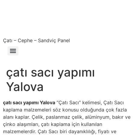
Çatı – Cephe – Sandviç Panel
Çıkma – Defolu – İkinci El – 2. El Sandviç Panel Fiyatları
çatı sacı yapımı
Yalova
çatı sacı yapımı Yalova
“Çatı Sacı” kelimesi, Çatı Sacı
kaplama malzemeleri söz konusu olduğunda çok fazla
alanı kaplar. Çelik, paslanmaz çelik, alüminyum, bakır ve
çinko alaşımları, çatı kaplama için kullanılan
malzemelerdir. Çatı Sacı biri dayanıklılığı, fiyatı ve