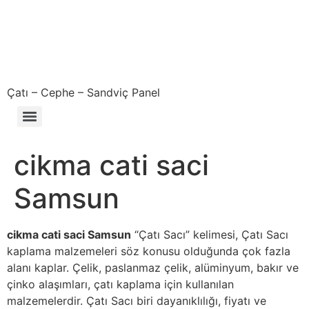
Çatı – Cephe – Sandviç Panel
Çıkma – Defolu – İkinci El – 2. El Sandviç Panel Fiyatları
cikma cati saci
Samsun
cikma cati saci Samsun
“Çatı Sacı” kelimesi, Çatı Sacı
kaplama malzemeleri söz konusu olduğunda çok fazla
alanı kaplar. Çelik, paslanmaz çelik, alüminyum, bakır ve
çinko alaşımları, çatı kaplama için kullanılan
malzemelerdir. Çatı Sacı biri dayanıklılığı, fiyatı ve