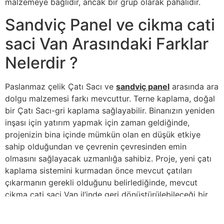
malzemeye bağlıdır, ancak bir grup olarak pahalıdır.
Sandviç Panel ve cikma cati
saci Van Arasındaki Farklar
Nelerdir ?
Paslanmaz çelik Çatı Sacı ve
sandviç panel
arasında ara
dolgu malzemesi farkı mevcuttur. Terne kaplama, doğal
bir Çatı Sacı-gri kaplama sağlayabilir. Binanızın yeniden
inşası için yatırım yapmak için zaman geldiğinde,
projenizin bina içinde mümkün olan en düşük etkiye
sahip olduğundan ve çevrenin çevresinden emin
olmasını sağlayacak uzmanlığa sahibiz. Proje, yeni çatı
kaplama sistemini kurmadan önce mevcut çatıları
çıkarmanın gerekli olduğunu belirlediğinde, mevcut
cikma cati saci Van
il’inde geri dönüştürülebileceği bir
tesise getirilmesini sağlamak önemlidir. Çoğu asfalt
esaslı çatı kaplama ürünleri geri dönüştürülebilir ve yol