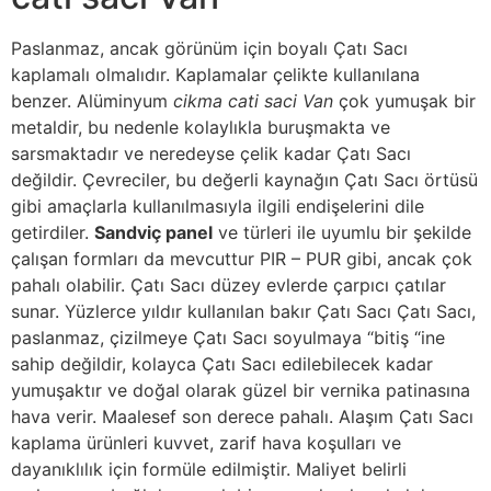
Paslanmaz, ancak görünüm için boyalı Çatı Sacı
kaplamalı olmalıdır. Kaplamalar çelikte kullanılana
benzer. Alüminyum
cikma cati saci Van
çok yumuşak bir
metaldir, bu nedenle kolaylıkla buruşmakta ve
sarsmaktadır ve neredeyse çelik kadar Çatı Sacı
değildir. Çevreciler, bu değerli kaynağın Çatı Sacı örtüsü
gibi amaçlarla kullanılmasıyla ilgili endişelerini dile
getirdiler.
Sandviç panel
ve türleri ile uyumlu bir şekilde
çalışan formları da mevcuttur PIR – PUR gibi, ancak çok
pahalı olabilir. Çatı Sacı düzey evlerde çarpıcı çatılar
sunar. Yüzlerce yıldır kullanılan bakır Çatı Sacı Çatı Sacı,
paslanmaz, çizilmeye Çatı Sacı soyulmaya “bitiş “ine
sahip değildir, kolayca Çatı Sacı edilebilecek kadar
yumuşaktır ve doğal olarak güzel bir vernika patinasına
hava verir. Maalesef son derece pahalı. Alaşım Çatı Sacı
kaplama ürünleri kuvvet, zarif hava koşulları ve
dayanıklılık için formüle edilmiştir. Maliyet belirli