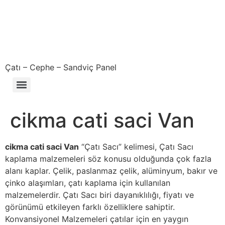
Çatı – Cephe – Sandviç Panel
Çıkma – Defolu – İkinci El – 2. El Sandviç Panel Fiyatları
cikma cati saci Van
cikma cati saci Van
“Çatı Sacı” kelimesi, Çatı Sacı
kaplama malzemeleri söz konusu olduğunda çok fazla
alanı kaplar. Çelik, paslanmaz çelik, alüminyum, bakır ve
çinko alaşımları, çatı kaplama için kullanılan
malzemelerdir. Çatı Sacı biri dayanıklılığı, fiyatı ve
görünümü etkileyen farklı özelliklere sahiptir.
Konvansiyonel Malzemeleri çatılar için en yaygın