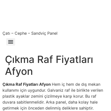
Çatı – Cephe – Sandviç Panel
Çıkma – Defolu – İkinci El – 2. El Sandviç Panel Fiyatları
Çıkma Raf Fiyatları
Afyon
Çıkma Raf Fiyatları Afyon
Hem iç hem de dış mekan
kullanımı için uygundur. Galvaniz raf ile birlikte verilen
plastik ayaklar zemini çizilmeye karşı korur. Bu raf
duvara sabitlenmelidir. Arka panel, daha kolay hale
getirmek için önceden delinmiş deliklere sahiptir.