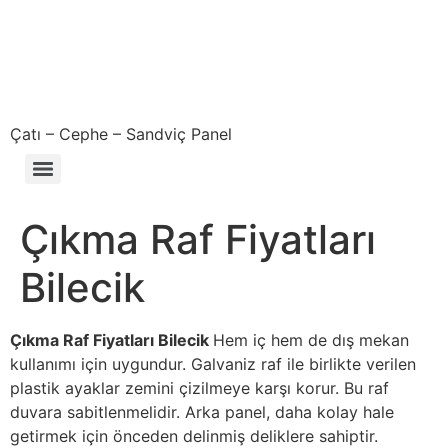
Çatı – Cephe – Sandviç Panel
Çıkma – Defolu – İkinci El – 2. El Sandviç Panel Fiyatları
Çıkma Raf Fiyatları
Bilecik
Çıkma Raf Fiyatları Bilecik
Hem iç hem de dış mekan
kullanımı için uygundur. Galvaniz raf ile birlikte verilen
plastik ayaklar zemini çizilmeye karşı korur. Bu raf
duvara sabitlenmelidir. Arka panel, daha kolay hale
getirmek için önceden delinmiş deliklere sahiptir.