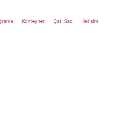
ğrama
Konteyner
Çatı Sacı
İletişim