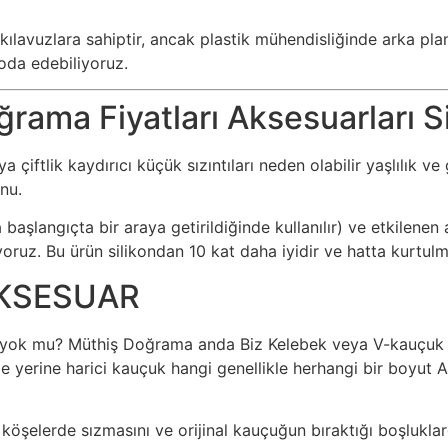
k kılavuzlara sahiptir, ancak plastik mühendisliğinde arka pla
oda edebiliyoruz.
ğrama Fiyatları Aksesuarları 
ftlik kaydırıcı küçük sızıntıları neden olabilir yaşlılık 
nu.
şlangıçta bir araya getirildiğinde kullanılır) ve etkilenen a
yoruz. Bu ürün silikondan 10 kat daha iyidir ve hatta kurtul
KSESUAR
ç yok mu? Müthiş Doğrama anda Biz Kelebek veya V-kauçuk gi
iz de yerine harici kauçuk hangi genellikle herhangi bir 
 köşelerde sızmasını ve orijinal kauçuğun bıraktığı boşluklar