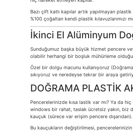
hiç hareket etmeyen kapılar.
Bazı çift katlı kapılar artık yapılmayan plasti
%100 çoğaltan kendi plastik kılavuzlarımızı m
İkinci El Alüminyum Do
Sunduğumuz başka büyük hizmet pencere veya çi
olabilir herhangi bir boşluk mühürleme olduğu
Özel bir dolgu macunu kullanıyoruz (Doğrama ba
sıkıyoruz ve neredeyse tekrar bir araya getiri
DOĞRAMA PLASTİK A
Pencerelerinizde kısa lastik var mı? Ya da hi
windows bir rahat, taslak ücretsiz yakın, b
kauçuk (sürece var erişim pencere dışarıdan).
Bu kauçukların değiştirilmesi, pencerelerinizin