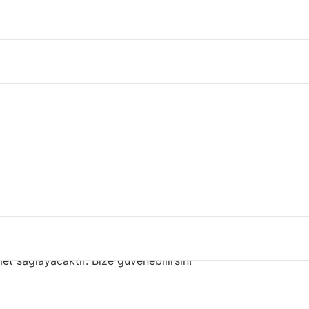
lüminyum Doğrama Fiyatl
NCERE VE KAPILARINIZI TEKRAR HARİKA HALE GETİRİN!
rama Fiyatları Sinop Satışı
a ve oğul ekibi vardır. Hem kendim hem de oğlum onarımları
met sağlayacaktır. Bize güvenebilirsin!