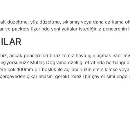
 alt düzeltme, yüz düzeltme, sıkışmış veya daha az kama ols
zlar ve packers üzerinde yeni yakalar istediğiniz pencerenin h
ILAR
niz, ancak pencereleri biraz temiz hava için açmak ister mi
lışıyorsunuz? Müthiş Doğrama özelliği etrafında herhangi bir
ere çok 100mm bir boşluk ile açılabilir izin emin kimse veya dı
 çerçeveden çıkarılmasını gerektirmez (bir şey erişimi engel