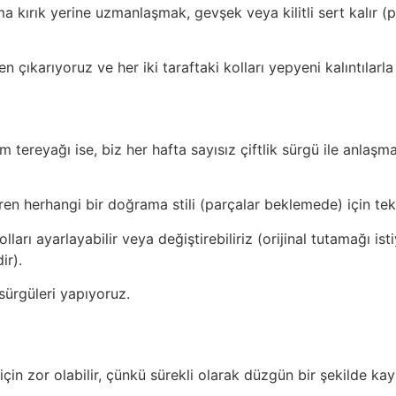
 kırık yerine uzmanlaşmak, gevşek veya kilitli sert kalır (
ıkarıyoruz ve her iki taraftaki kolları yepyeni kalıntılarla 
im tereyağı ise, biz her hafta sayısız çiftlik sürgü ile anlaşm
ren herhangi bir doğrama stili (parçalar beklemede) için teker
arı ayarlayabilir veya değiştirebiliriz (orijinal tutamağı ist
ir).
k sürgüleri yapıyoruz.
 için zor olabilir, çünkü sürekli olarak düzgün bir şekilde ka