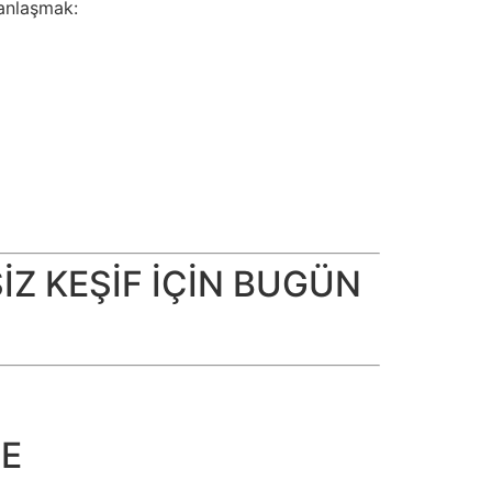
manlaşmak:
TSİZ KEŞİF İÇİN BUGÜN
RE