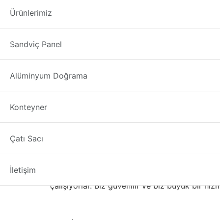
Sinop İkinci El A
Ürünlerimiz
İkinci El Alüminyum Doğrama Fiyatları PE
Sandviç Panel
Alüminyum Doğrama
İkinci El Alüminyum
Konteyner
Doğrama Fiyatları
Sinop
Çatı Sacı
İkinci El Alüminyum Doğ
İletişim
Biz 10 yıldır pencere tamir olmuştur bir bab
çalışıyorlar. Biz güvenilir ve biz büyük bir hiz