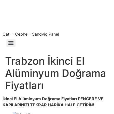
Çatı – Cephe – Sandviç Panel
Çıkma – Defolu – İkinci El – 2. El Sandviç Panel Fiyatları
Trabzon İkinci El
Alüminyum Doğrama
Fiyatları
İkinci El Alüminyum Doğrama Fiyatları PENCERE VE
KAPILARINIZI TEKRAR HARİKA HALE GETİRİN!