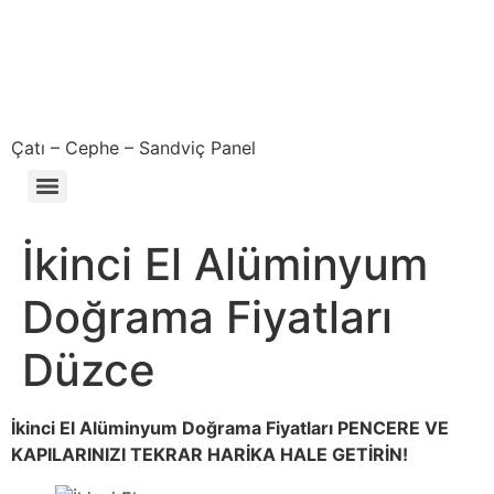
Çatı – Cephe – Sandviç Panel
Çıkma – Defolu – İkinci El – 2. El Sandviç Panel Fiyatları
İkinci El Alüminyum
Doğrama Fiyatları
Düzce
İkinci El Alüminyum Doğrama Fiyatları PENCERE VE
KAPILARINIZI TEKRAR HARİKA HALE GETİRİN!