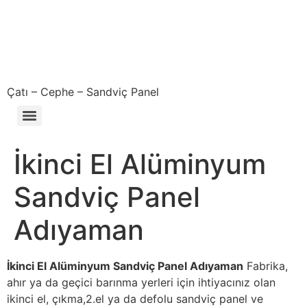
Çatı – Cephe – Sandviç Panel
Çıkma – Defolu – İkinci El – 2. El Sandviç Panel Fiyatları
İkinci El Alüminyum
Sandviç Panel
Adıyaman
İkinci El Alüminyum Sandviç Panel Adıyaman
Fabrika,
ahır ya da geçici barınma yerleri için ihtiyacınız olan
ikinci el, çıkma,2.el ya da defolu sandviç panel ve