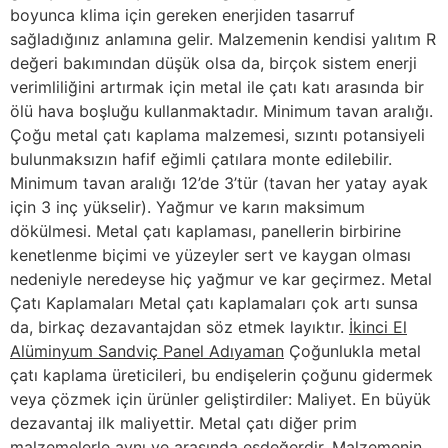
boyunca klima için gereken enerjiden tasarruf
sağladığınız anlamına gelir. Malzemenin kendisi yalıtım R
değeri bakımından düşük olsa da, birçok sistem enerji
verimliliğini artırmak için metal ile çatı katı arasında bir
ölü hava boşluğu kullanmaktadır. Minimum tavan aralığı.
Çoğu metal çatı kaplama malzemesi, sızıntı potansiyeli
bulunmaksızın hafif eğimli çatılara monte edilebilir.
Minimum tavan aralığı 12’de 3’tür (tavan her yatay ayak
için 3 inç yükselir). Yağmur ve karın maksimum
dökülmesi. Metal çatı kaplaması, panellerin birbirine
kenetlenme biçimi ve yüzeyler sert ve kaygan olması
nedeniyle neredeyse hiç yağmur ve kar geçirmez. Metal
Çatı Kaplamaları Metal çatı kaplamaları çok artı sunsa
da, birkaç dezavantajdan söz etmek layıktır.
İkinci El
Alüminyum Sandviç Panel Adıyaman
Çoğunlukla metal
çatı kaplama üreticileri, bu endişelerin çoğunu gidermek
veya çözmek için ürünler geliştirdiler: Maliyet. En büyük
dezavantaj ilk maliyettir. Metal çatı diğer prim
malzemelerle aynı ve arasında eşdeğerdir. Malzemenin