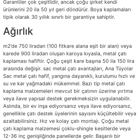
Garantiler çok çeşitlidir, ancak çoğu şirket kendi
ürünlerini 20 ila 50 yıl geri döndürür. Boya kaplamaları
tipik olarak 30 yıllık sınırlı bir garantiye sahiptir.
Ağırlık
m2’de 750 liradan (100 fitkare alana eşit bir alan) veya
karede 900 liradan oluşan karoya kıyasla, metal çatı
kaplaması hafiftir. Çoğu çeşit kare başına 50 ila 150 lira
arasında değişir. sac metal çatı avantajları, Ana Tüyolar
Sac metal çatı hafif, yangına dayanıklı, kurulumu hızlı ve
su ve kar yağmadaki mükemmel. Bazı tip metal çatı
kaplama malzemeleri mevcut bir çatının üzerine yırtma
veya ilave yapısal destek gerekmeksizin uygulanabilir.
Aslında, bir ev inşa ediyorsanız veya ilave ediyorsanız,
genellikle çatı destek üyelerinin sayısını küçültebilir veya
azaltabilirsiniz. Hız ve kolay çatı montajı. Çoğu metal
çatı kaplama malzemesi çoklu-shingle kesitlerde veya
12-36 inç genişliğinde panellerde gelir. Başarılı bir