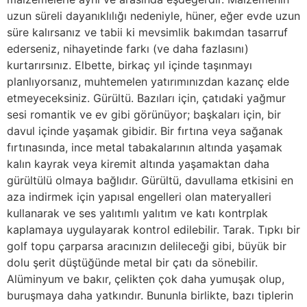
uzun süreli dayanıklılığı nedeniyle, hüner, eğer evde uzun
süre kalırsanız ve tabii ki mevsimlik bakımdan tasarruf
ederseniz, nihayetinde farkı (ve daha fazlasını)
kurtarırsınız. Elbette, birkaç yıl içinde taşınmayı
planlıyorsanız, muhtemelen yatırımınızdan kazanç elde
etmeyeceksiniz. Gürültü. Bazıları için, çatıdaki yağmur
sesi romantik ve ev gibi görünüyor; başkaları için, bir
davul içinde yaşamak gibidir. Bir fırtına veya sağanak
fırtınasında, ince metal tabakalarının altında yaşamak
kalın kayrak veya kiremit altında yaşamaktan daha
gürültülü olmaya bağlıdır. Gürültü, davullama etkisini en
aza indirmek için yapısal engelleri olan materyalleri
kullanarak ve ses yalıtımlı yalıtım ve katı kontrplak
kaplamaya uygulayarak kontrol edilebilir. Tarak. Tıpkı bir
golf topu çarparsa aracınızın delileceği gibi, büyük bir
dolu şerit düştüğünde metal bir çatı da sönebilir.
Alüminyum ve bakır, çelikten çok daha yumuşak olup,
buruşmaya daha yatkındır. Bununla birlikte, bazı tiplerin