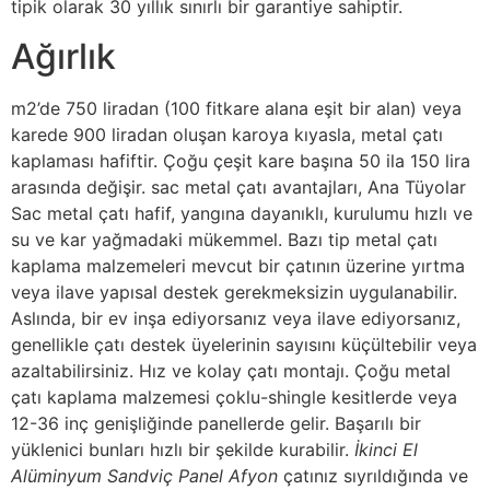
tipik olarak 30 yıllık sınırlı bir garantiye sahiptir.
Ağırlık
m2’de 750 liradan (100 fitkare alana eşit bir alan) veya
karede 900 liradan oluşan karoya kıyasla, metal çatı
kaplaması hafiftir. Çoğu çeşit kare başına 50 ila 150 lira
arasında değişir. sac metal çatı avantajları, Ana Tüyolar
Sac metal çatı hafif, yangına dayanıklı, kurulumu hızlı ve
su ve kar yağmadaki mükemmel. Bazı tip metal çatı
kaplama malzemeleri mevcut bir çatının üzerine yırtma
veya ilave yapısal destek gerekmeksizin uygulanabilir.
Aslında, bir ev inşa ediyorsanız veya ilave ediyorsanız,
genellikle çatı destek üyelerinin sayısını küçültebilir veya
azaltabilirsiniz. Hız ve kolay çatı montajı. Çoğu metal
çatı kaplama malzemesi çoklu-shingle kesitlerde veya
12-36 inç genişliğinde panellerde gelir. Başarılı bir
yüklenici bunları hızlı bir şekilde kurabilir.
İkinci El
Alüminyum Sandviç Panel Afyon
çatınız sıyrıldığında ve