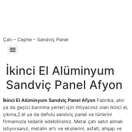
Çatı – Cephe – Sandviç Panel
Çıkma – Defolu – İkinci El – 2. El Sandviç Panel Fiyatları
İkinci El Alüminyum
Sandviç Panel Afyon
İkinci El Alüminyum Sandviç Panel Afyon
Fabrika, ahır
ya da geçici barınma yerleri için ihtiyacınız olan ikinci el,
çıkma,2.el ya da defolu sandviç panel ve türlerini
firmamızla tedarik edebilirsiniz. Metal çatı satın almak
istiyorsanız, metalin artı ve eksilerini, asfalt, ahşap ve