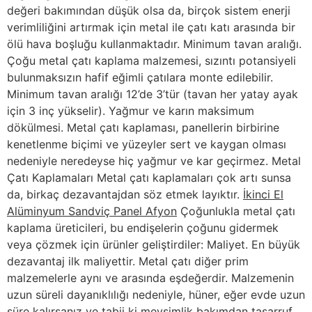
değeri bakımından düşük olsa da, birçok sistem enerji
verimliliğini artırmak için metal ile çatı katı arasında bir
ölü hava boşluğu kullanmaktadır. Minimum tavan aralığı.
Çoğu metal çatı kaplama malzemesi, sızıntı potansiyeli
bulunmaksızın hafif eğimli çatılara monte edilebilir.
Minimum tavan aralığı 12’de 3’tür (tavan her yatay ayak
için 3 inç yükselir). Yağmur ve karın maksimum
dökülmesi. Metal çatı kaplaması, panellerin birbirine
kenetlenme biçimi ve yüzeyler sert ve kaygan olması
nedeniyle neredeyse hiç yağmur ve kar geçirmez. Metal
Çatı Kaplamaları Metal çatı kaplamaları çok artı sunsa
da, birkaç dezavantajdan söz etmek layıktır.
İkinci El
Alüminyum Sandviç Panel Afyon
Çoğunlukla metal çatı
kaplama üreticileri, bu endişelerin çoğunu gidermek
veya çözmek için ürünler geliştirdiler: Maliyet. En büyük
dezavantaj ilk maliyettir. Metal çatı diğer prim
malzemelerle aynı ve arasında eşdeğerdir. Malzemenin
uzun süreli dayanıklılığı nedeniyle, hüner, eğer evde uzun
süre kalırsanız ve tabii ki mevsimlik bakımdan tasarruf