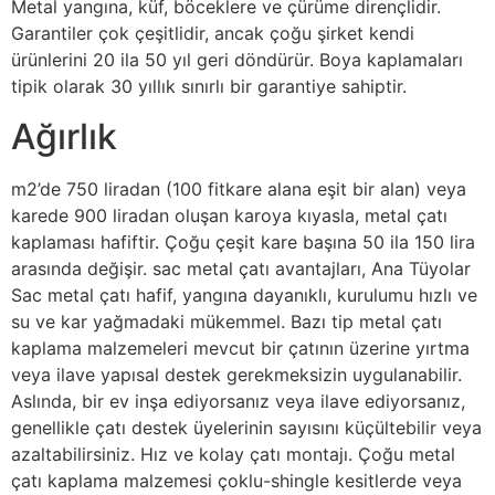
Metal yangına, küf, böceklere ve çürüme dirençlidir.
Garantiler çok çeşitlidir, ancak çoğu şirket kendi
ürünlerini 20 ila 50 yıl geri döndürür. Boya kaplamaları
tipik olarak 30 yıllık sınırlı bir garantiye sahiptir.
Ağırlık
m2’de 750 liradan (100 fitkare alana eşit bir alan) veya
karede 900 liradan oluşan karoya kıyasla, metal çatı
kaplaması hafiftir. Çoğu çeşit kare başına 50 ila 150 lira
arasında değişir. sac metal çatı avantajları, Ana Tüyolar
Sac metal çatı hafif, yangına dayanıklı, kurulumu hızlı ve
su ve kar yağmadaki mükemmel. Bazı tip metal çatı
kaplama malzemeleri mevcut bir çatının üzerine yırtma
veya ilave yapısal destek gerekmeksizin uygulanabilir.
Aslında, bir ev inşa ediyorsanız veya ilave ediyorsanız,
genellikle çatı destek üyelerinin sayısını küçültebilir veya
azaltabilirsiniz. Hız ve kolay çatı montajı. Çoğu metal
çatı kaplama malzemesi çoklu-shingle kesitlerde veya