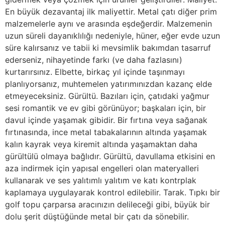
En büyük dezavantaj ilk maliyettir. Metal çatı diğer prim
malzemelerle aynı ve arasında eşdeğerdir. Malzemenin
uzun süreli dayanıklılığı nedeniyle, hüner, eğer evde uzun
süre kalırsanız ve tabii ki mevsimlik bakımdan tasarruf
ederseniz, nihayetinde farkı (ve daha fazlasını)
kurtarırsınız. Elbette, birkaç yıl içinde taşınmayı
planlıyorsanız, muhtemelen yatırımınızdan kazanç elde
etmeyeceksiniz. Gürültü. Bazıları için, çatıdaki yağmur
sesi romantik ve ev gibi görünüyor; başkaları için, bir
davul içinde yaşamak gibidir. Bir fırtına veya sağanak
fırtınasında, ince metal tabakalarının altında yaşamak
kalın kayrak veya kiremit altında yaşamaktan daha
gürültülü olmaya bağlıdır. Gürültü, davullama etkisini en
aza indirmek için yapısal engelleri olan materyalleri
kullanarak ve ses yalıtımlı yalıtım ve katı kontrplak
kaplamaya uygulayarak kontrol edilebilir. Tarak. Tıpkı bir
golf topu çarparsa aracınızın delileceği gibi, büyük bir
dolu şerit düştüğünde metal bir çatı da sönebilir.