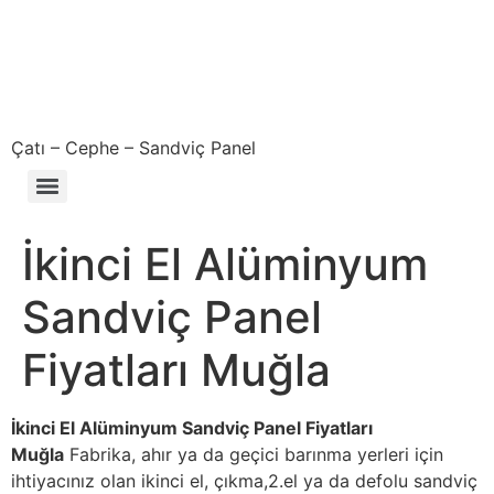
Çatı – Cephe – Sandviç Panel
Çıkma – Defolu – İkinci El – 2. El Sandviç Panel Fiyatları
İkinci El Alüminyum
Sandviç Panel
Fiyatları Muğla
İkinci El Alüminyum Sandviç Panel Fiyatları
Muğla
Fabrika, ahır ya da geçici barınma yerleri için
ihtiyacınız olan ikinci el, çıkma,2.el ya da defolu sandviç