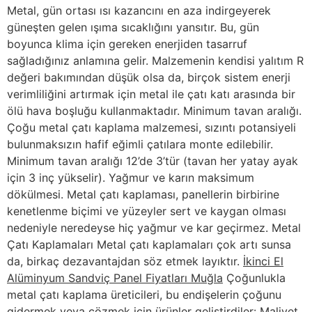
Metal, gün ortası ısı kazancını en aza indirgeyerek
güneşten gelen ışıma sıcaklığını yansıtır. Bu, gün
boyunca klima için gereken enerjiden tasarruf
sağladığınız anlamına gelir. Malzemenin kendisi yalıtım R
değeri bakımından düşük olsa da, birçok sistem enerji
verimliliğini artırmak için metal ile çatı katı arasında bir
ölü hava boşluğu kullanmaktadır. Minimum tavan aralığı.
Çoğu metal çatı kaplama malzemesi, sızıntı potansiyeli
bulunmaksızın hafif eğimli çatılara monte edilebilir.
Minimum tavan aralığı 12’de 3’tür (tavan her yatay ayak
için 3 inç yükselir). Yağmur ve karın maksimum
dökülmesi. Metal çatı kaplaması, panellerin birbirine
kenetlenme biçimi ve yüzeyler sert ve kaygan olması
nedeniyle neredeyse hiç yağmur ve kar geçirmez. Metal
Çatı Kaplamaları Metal çatı kaplamaları çok artı sunsa
da, birkaç dezavantajdan söz etmek layıktır.
İkinci El
Alüminyum Sandviç Panel Fiyatları Muğla
Çoğunlukla
metal çatı kaplama üreticileri, bu endişelerin çoğunu
gidermek veya çözmek için ürünler geliştirdiler: Maliyet.