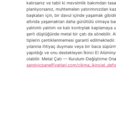
kalırsanız ve tabii ki mevsimlik bakımdan tasar
planlıyorsanız, muhtemelen yatırımınızdan kaz
başkaları için, bir davul içinde yaşamak gibidi
altında yaşamaktan daha gürültülü olmaya bağlı
yalıtımlı yalıtım ve katı kontrplak kaplamaya u
şerit düştüğünde metal bir çatı da sönebilir.
tiplerin çentiklenmemesi garanti edilmektedir
yılanına ihtiyaç duyması veya bir baca süpürme
yapıldığı ve onu destekleyen İkinci El Alümin
olabilir. Metal Çatı — Kurulum-Değiştirme Onar
sandvicpanelfiyatlari.com/cikma_ikinciel_defo
İçindekiler