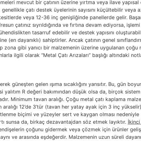
leri mevcut bir çatının üzerine yırtma veya ilave yapısal 
genellikle çatı destek üyelerinin sayısını küçültebilir veya a
tlerde veya 12-36 inç genişliğinde panellerde gelir. Başarılı
iresun
çatınız sıyrıldığında ve fırtına devam ediyorsa, işlemi
mühendislikten tasarruf edebilir ve destek yapısını oluşturabi
ne (en dayanıklı) sahiptirler. Ancak çatının genel sınıflandır
şap zona gibi yanıcı bir malzemenin üzerine uygulanan çoğu 
arla ilgili olarak “Metal Çatı Arızaları” başlığı altındaki not
yerek güneşten gelen ışıma sıcaklığını yansıtır. Bu, gün boyu
 yalıtım R değeri bakımından düşük olsa da, birçok sistem ene
adır. Minimum tavan aralığı. Çoğu metal çatı kaplama malzem
n aralığı 12’de 3’tür (tavan her yatay ayak için 3 inç yükse
enetlenme biçimi ve yüzeyler sert ve kaygan olması nedeniyl
rtı sunsa da, birkaç dezavantajdan söz etmek layıktır.
İkinc
endişelerin çoğunu gidermek veya çözmek için ürünler gelişt
 aynı ve arasında eşdeğerdir. Malzemenin uzun süreli dayanı