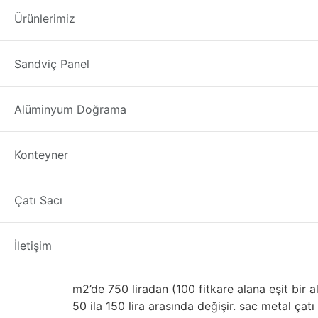
İkinci El Alüminy
Ürünlerimiz
İkinci El Alüminyum Sandviç Panel Giresun
Fa
Sandviç Panel
panel ve türlerini firmamızla tedarik edebilirsi
yaygın çatı materyalleri ile tartmak önemlidir
ayaklı dikiş sac metal çatı kaplama Mimarlar D
Alüminyum Doğrama
Metal Çatı Kaplama Faydaları Metal, geleneksel
İkinci El – Çıkma Sand
Konteyner
Doğru şekilde monte edildiğinde, bir metal ça
Çatı Sacı
dökmesi gerekir. Metal yangına, küf, böceklere 
döndürür. Boya kaplamaları tipik olarak 30 yıllık
İletişim
Ağırlık
m2’de 750 liradan (100 fitkare alana eşit bir 
50 ila 150 lira arasında değişir. sac metal çat