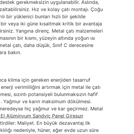
destek gerekmeksizin uygulanabilir. Aslında,
zaltabilirsiniz. Hız ve kolay çatı montajı. Çoğu
 bir yüklenici bunları hızlı bir şekilde
 bir veya iki güne kısaltmak kritik bir avantaja
lirsiniz. Yangına direnç. Metal çatı malzemeleri
masının bir kısmı, yüzeyin altında yoğun ısı
metal çatı, daha düşük, Sınıf C derecesine
lara bakın.
nca klima için gereken enerjiden tasarruf
rji verimliliğini artırmak için metal ile çatı
esi, sızıntı potansiyeli bulunmaksızın hafif
lir). Yağmur ve karın maksimum dökülmesi.
e neredeyse hiç yağmur ve kar geçirmez. Metal
i El Alüminyum Sandviç Panel Giresun
irdiler: Maliyet. En büyük dezavantaj ilk
klılığı nedeniyle, hüner, eğer evde uzun süre