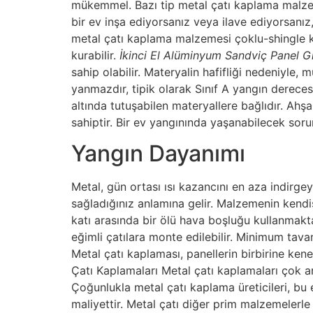
mükemmel. Bazı tip metal çatı kaplama malzeme
bir ev inşa ediyorsanız veya ilave ediyorsanız, 
metal çatı kaplama malzemesi çoklu-shingle kesi
kurabilir.
İkinci El Alüminyum Sandviç Panel G
sahip olabilir. Materyalin hafifliği nedeniyle, 
yanmazdır, tipik olarak Sınıf A yangın derecesi
altında tutuşabilen materyallere bağlıdır. Ah
sahiptir. Bir ev yangınında yaşanabilecek sorunl
Yangın Dayanımı
Metal, gün ortası ısı kazancını en aza indirge
sağladığınız anlamına gelir. Malzemenin kendisi
katı arasında bir ölü hava boşluğu kullanmakt
eğimli çatılara monte edilebilir. Minimum tava
Metal çatı kaplaması, panellerin birbirine k
Çatı Kaplamaları Metal çatı kaplamaları çok a
Çoğunlukla metal çatı kaplama üreticileri, bu 
maliyettir. Metal çatı diğer prim malzemelerle