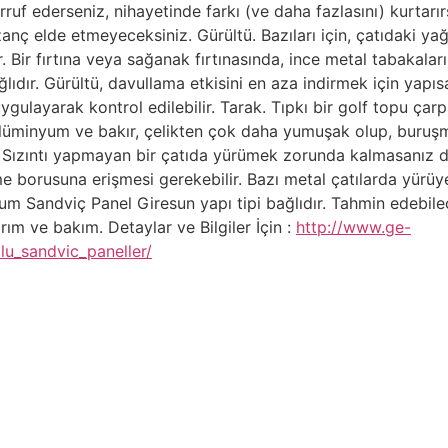
ruf ederseniz, nihayetinde farkı (ve daha fazlasını) kurtarırs
anç elde etmeyeceksiniz. Gürültü. Bazıları için, çatıdaki ya
r. Bir fırtına veya sağanak fırtınasında, ince metal tabakala
dır. Gürültü, davullama etkisini en aza indirmek için yapısa
ygulayarak kontrol edilebilir. Tarak. Tıpkı bir golf topu çarp
 Alüminyum ve bakır, çelikten çok daha yumuşak olup, buruşma
. Sızıntı yapmayan bir çatıda yürümek zorunda kalmasanız d
 borusuna erişmesi gerekebilir. Bazı metal çatılarda yürüyebi
yum Sandviç Panel Giresun yapı tipi bağlıdır. Tahmin edebile
ım ve bakım. Detaylar ve Bilgiler İçin :
http://www.ge-
lu_sandvic_paneller/