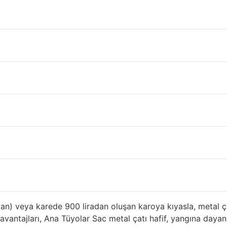
um Sandviç Panel Giresu
brika, ahır ya da geçici barınma yerleri için ihtiyacınız olan
niz. Metal çatı satın almak istiyorsanız, metalin artı ve eksil
. Burada, çelik, alüminyum ve diğer metal çatılığın bazı avan
ik durgun metal çatı kapakları bu tatil evi, dayanıklı, hafif
 çatı kaplama malzemelerini farklı sayılarla atıyor:
viç Panel Sistemlerinin Ömrü
tının evin uzun süre dayanması, suyun sızdırmaz kılınması,
ve çürüme dirençlidir. Garantiler çok çeşitlidir, ancak çoğu ş
 sınırlı bir garantiye sahiptir.
alan) veya karede 900 liradan oluşan karoya kıyasla, metal ç
ı avantajları, Ana Tüyolar Sac metal çatı hafif, yangına daya