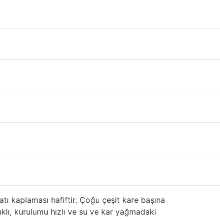
n
 ikinci el, çıkma,2.el ya da defolu sandviç
erini, asfalt, ahşap ve fayans gibi diğer daha
taj ve dezavantajlarına yakından bakılıyor.
, yangına dayanıklı koruma sağlar. Mimarlar
 yüksek rüzgarlardan kurtulma ve kolayca kar
irket kendi ürünlerini 20 ila 50 yıl geri
atı kaplaması hafiftir. Çoğu çeşit kare başına
nıklı, kurulumu hızlı ve su ve kar yağmadaki