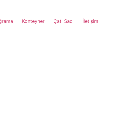
ğrama
Konteyner
Çatı Sacı
İletişim