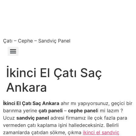
Çatı – Cephe – Sandviç Panel
Çıkma – Defolu – İkinci El – 2. El Sandviç Panel Fiyatları
İkinci El Çatı Saç
Ankara
İkinci El Çatı Saç Ankara
ahır mı yapıyorsunuz, geçici bir
barınma yerine
çatı paneli
–
cephe panel
i mi lazım ?
Ucuz
sandviç panel
adresi firmamız ile çok fazla para
vermeden çatı kaplama işini halledeceksiniz. Belirli
zamanlarda çatıdan sökme, çıkma
ikinci el sandviç