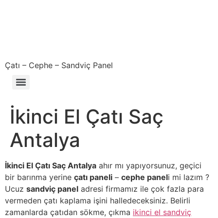
Çatı – Cephe – Sandviç Panel
Çıkma – Defolu – İkinci El – 2. El Sandviç Panel Fiyatları
İkinci El Çatı Saç
Antalya
İkinci El Çatı Saç Antalya
ahır mı yapıyorsunuz, geçici
bir barınma yerine
çatı paneli
–
cephe panel
i mi lazım ?
Ucuz
sandviç panel
adresi firmamız ile çok fazla para
vermeden çatı kaplama işini halledeceksiniz. Belirli
zamanlarda çatıdan sökme, çıkma
ikinci el sandviç