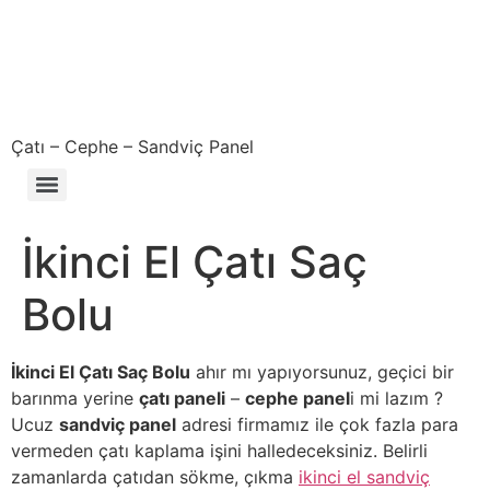
Çatı – Cephe – Sandviç Panel
Çıkma – Defolu – İkinci El – 2. El Sandviç Panel Fiyatları
İkinci El Çatı Saç
Bolu
İkinci El Çatı Saç Bolu
ahır mı yapıyorsunuz, geçici bir
barınma yerine
çatı paneli
–
cephe panel
i mi lazım ?
Ucuz
sandviç panel
adresi firmamız ile çok fazla para
vermeden çatı kaplama işini halledeceksiniz. Belirli
zamanlarda çatıdan sökme, çıkma
ikinci el sandviç