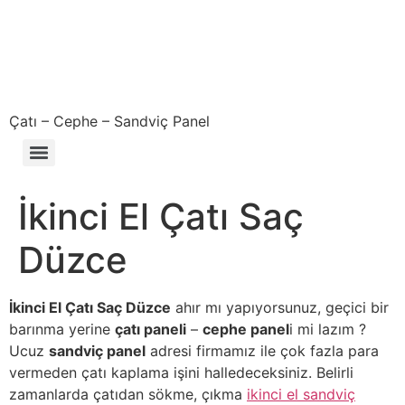
Çatı – Cephe – Sandviç Panel
Çıkma – Defolu – İkinci El – 2. El Sandviç Panel Fiyatları
İkinci El Çatı Saç
Düzce
İkinci El Çatı Saç Düzce
ahır mı yapıyorsunuz, geçici bir
barınma yerine
çatı paneli
–
cephe panel
i mi lazım ?
Ucuz
sandviç panel
adresi firmamız ile çok fazla para
vermeden çatı kaplama işini halledeceksiniz. Belirli
zamanlarda çatıdan sökme, çıkma
ikinci el sandviç