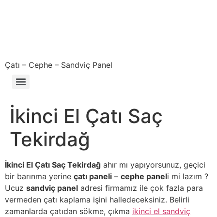
Çatı – Cephe – Sandviç Panel
Çıkma – Defolu – İkinci El – 2. El Sandviç Panel Fiyatları
İkinci El Çatı Saç
Tekirdağ
İkinci El Çatı Saç Tekirdağ
ahır mı yapıyorsunuz, geçici
bir barınma yerine
çatı paneli
–
cephe panel
i mi lazım ?
Ucuz
sandviç panel
adresi firmamız ile çok fazla para
vermeden çatı kaplama işini halledeceksiniz. Belirli
zamanlarda çatıdan sökme, çıkma
ikinci el sandviç