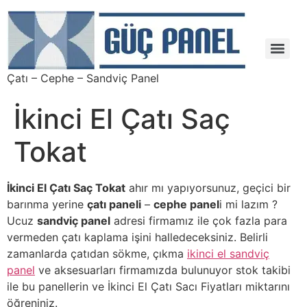
Çatı – Cephe – Sandviç Panel
Çıkma – Defolu – İkinci El – 2. El Sandviç Panel Fiyatları
İkinci El Çatı Saç
Tokat
İkinci El Çatı Saç Tokat
ahır mı yapıyorsunuz, geçici bir
barınma yerine
çatı paneli
–
cephe panel
i mi lazım ?
Ucuz
sandviç panel
adresi firmamız ile çok fazla para
vermeden çatı kaplama işini halledeceksiniz. Belirli
zamanlarda çatıdan sökme, çıkma
ikinci el sandviç
panel
ve aksesuarları firmamızda bulunuyor stok takibi
ile bu panellerin ve İkinci El Çatı Sacı Fiyatları miktarını
öğreniniz.