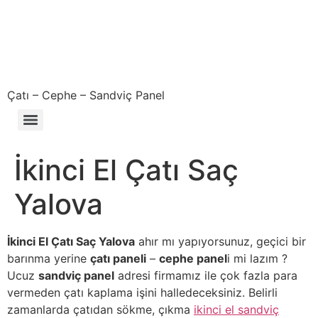
Çatı – Cephe – Sandviç Panel
Çıkma – Defolu – İkinci El – 2. El Sandviç Panel Fiyatları
İkinci El Çatı Saç
Yalova
İkinci El Çatı Saç Yalova
ahır mı yapıyorsunuz, geçici bir
barınma yerine
çatı paneli
–
cephe panel
i mi lazım ?
Ucuz
sandviç panel
adresi firmamız ile çok fazla para
vermeden çatı kaplama işini halledeceksiniz. Belirli
zamanlarda çatıdan sökme, çıkma
ikinci el sandviç