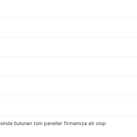
azım ? Ucuz
sandviç panel
adresi firmamız ile
ci el sandviç panel
ve aksesuarları firmamızda
ci El Çatı Sacı
z.
sinde bulunan tüm paneller firmamıza ait olup