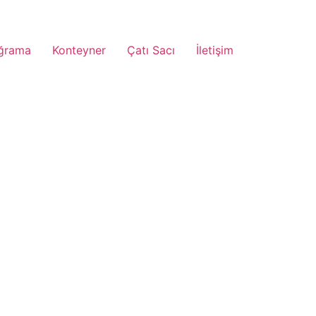
ğrama
Konteyner
Çatı Sacı
İletişim