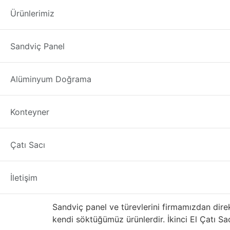
İkinci El Çatı Sac
Ürünlerimiz
İkinci El Çatı Sacı Çorum
ahır mı yapıyorsunuz
Sandviç Panel
çok fazla para vermeden çatı kaplama işini h
bulunuyor stok takibi ile bu panellerin ve İkinc
Alüminyum Doğrama
Çıkma – Defolu – İkinci 
Konteyner
Malzemelerin stok durumuna göre ne durumda 
İkinci El Çatı Sacı Fiyat
Çatı Sacı
29 TL ve üzeri olarak değerlendirilmektedir.
İ
İletişim
Satılık İkinci El Çatı Sac
Sandviç panel ve türevlerini firmamızdan direk
kendi söktüğümüz ürünlerdir. İkinci El Çatı Sacı 