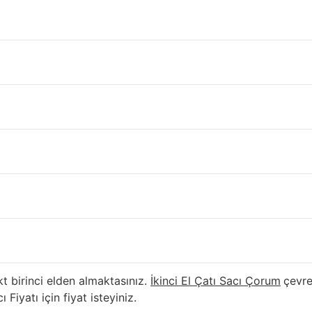
ı Çorum
, geçici bir barınma yerine
çatı paneli
–
cephe panel
i mi l
alledeceksiniz. Belirli zamanlarda çatıdan sökme, çıkma
ikin
i El Çatı Sacı Fiyatları miktarını öğreniniz.
El (2.el) Sandviç Panel ve İkin
olduğu için irtibata geçiniz.
2.el sandviç panel
ı
kinci El Çatı Sacı Çorum
fiyatı için gün içinde irtibata geçini
ı
t birinci elden almaktasınız.
İkinci El Çatı Sacı Çorum
çevre
Fiyatı için fiyat isteyiniz.