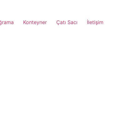
ğrama
Konteyner
Çatı Sacı
İletişim