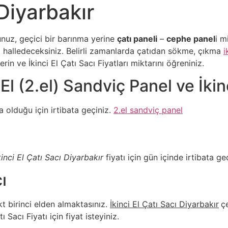
 Diyarbakır
nuz, geçici bir barınma yerine
çatı paneli
–
cephe panel
i m
i halledeceksiniz. Belirli zamanlarda çatıdan sökme, çıkma
i
in ve İkinci El Çatı Sacı Fiyatları miktarını öğreniniz.
El (2.el) Sandviç Panel ve İkin
olduğu için irtibata geçiniz.
2.el sandviç panel
ı
kinci El Çatı Sacı Diyarbakır
fiyatı için gün içinde irtibata geç
ı
t birinci elden almaktasınız.
İkinci El Çatı Sacı Diyarbakır
ç
 Sacı Fiyatı için fiyat isteyiniz.