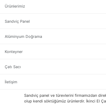
İkinci El Çatı Sacı
Ürünlerimiz
İkinci El Çatı Sacı Fiyatı Bursa
ahır mı yapıyor
Sandviç Panel
firmamız ile çok fazla para vermeden çatı kap
firmamızda bulunuyor stok takibi ile bu paneller
Alüminyum Doğrama
Çıkma – Defolu – İkinci 
Konteyner
Malzemelerin stok durumuna göre ne durumda 
İkinci El Çatı Sacı Fiyat
Çatı Sacı
29 TL ve üzeri olarak değerlendirilmektedir.
İ
İletişim
Satılık İkinci El Çatı Sac
Sandviç panel ve türevlerini firmamızdan direk
olup kendi söktüğümüz ürünlerdir. İkinci El Çatı