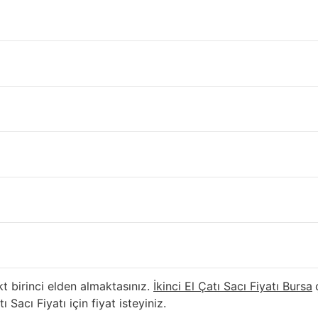
 Fiyatı Bursa
sunuz, geçici bir barınma yerine
çatı paneli
–
cephe panel
i
lama işini halledeceksiniz. Belirli zamanlarda çatıdan sök
in ve İkinci El Çatı Sacı Fiyatları miktarını öğreniniz.
El (2.el) Sandviç Panel ve İkinc
olduğu için irtibata geçiniz.
2.el sandviç panel
ı
kinci El Çatı Sacı Fiyatı Bursa
fiyatı için gün içinde irtibata g
ı
t birinci elden almaktasınız.
İkinci El Çatı Sacı Fiyatı Bursa
 Sacı Fiyatı için fiyat isteyiniz.