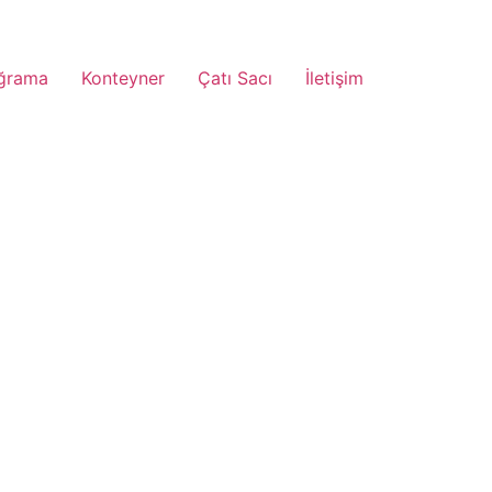
ğrama
Konteyner
Çatı Sacı
İletişim