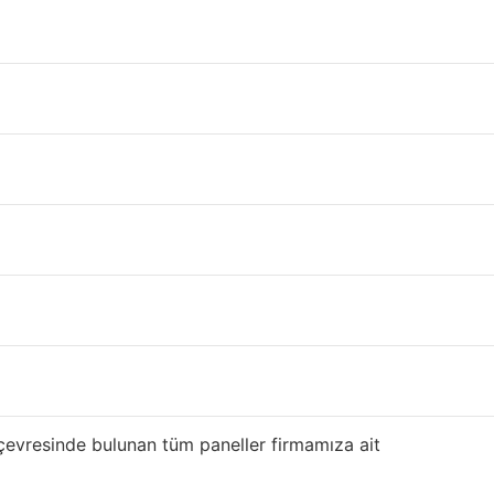
 mi lazım ? Ucuz
sandviç panel
adresi
me, çıkma
ikinci el sandviç panel
ve aksesuarları
i El Çatı Sacı Fiyatı
eçiniz.
çevresinde bulunan tüm paneller firmamıza ait