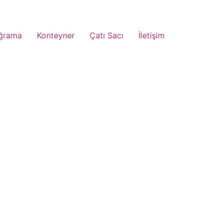
ğrama
Konteyner
Çatı Sacı
İletişim