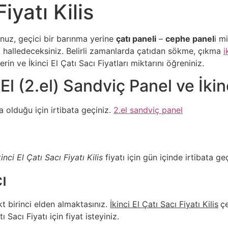
Fiyatı Kilis
nuz, geçici bir barınma yerine
çatı paneli
–
cephe panel
i m
i halledeceksiniz. Belirli zamanlarda çatıdan sökme, çıkma
i
in ve İkinci El Çatı Sacı Fiyatları miktarını öğreniniz.
El (2.el) Sandviç Panel ve İkinc
olduğu için irtibata geçiniz.
2.el sandviç panel
ı
kinci El Çatı Sacı Fiyatı Kilis
fiyatı için gün içinde irtibata geç
ı
t birinci elden almaktasınız.
İkinci El Çatı Sacı Fiyatı Kilis
ç
 Sacı Fiyatı için fiyat isteyiniz.