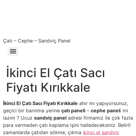
Çatı – Cephe – Sandviç Panel
Çıkma – Defolu – İkinci El – 2. El Sandviç Panel Fiyatları
İkinci El Çatı Sacı
Fiyatı Kırıkkale
İkinci El Çatı Sacı Fiyatı Kırıkkale
ahır mı yapıyorsunuz,
geçici bir barınma yerine
çatı paneli
–
cephe panel
i mi
lazım ? Ucuz
sandviç panel
adresi firmamız ile çok fazla
para vermeden çatı kaplama işini halledeceksiniz. Belirli
zamanlarda çatıdan sökme, çıkma
ikinci el sandviç