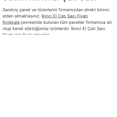
Sandviç panel ve türevlerini firmamızdan direkt birinci
elden almaktasınız.
İkinci El Çatı Sacı Fiyatı
Kırıkkale
çevresinde bulunan tüm paneller firmamıza ait
olup kendi söktüğümüz ürünlerdir. İkinci El Çatı Sacı
Fiyatı için fiyat isteyiniz.
İçindekiler