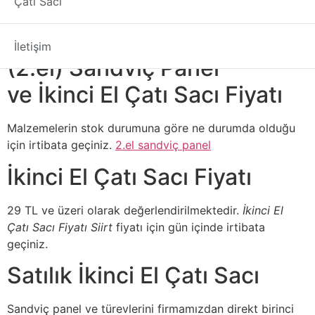
Çatı Sacı
öğreniniz.
Çıkma – Defolu – İkinci El
İletişim
(2.el) Sandviç Panel
ve İkinci El Çatı Sacı Fiyatı
Malzemelerin stok durumuna göre ne durumda olduğu
için irtibata geçiniz.
2.el sandviç panel
İkinci El Çatı Sacı Fiyatı
29 TL ve üzeri olarak değerlendirilmektedir.
İkinci El
Çatı Sacı Fiyatı Siirt
fiyatı için gün içinde irtibata
geçiniz.
Satılık İkinci El Çatı Sacı
Sandviç panel ve türevlerini firmamızdan direkt birinci