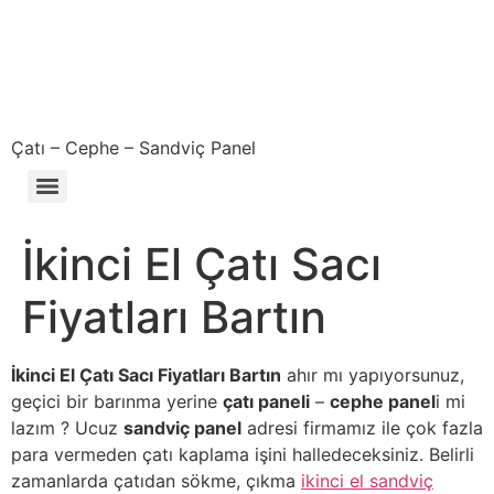
Çatı – Cephe – Sandviç Panel
Çıkma – Defolu – İkinci El – 2. El Sandviç Panel Fiyatları
İkinci El Çatı Sacı
Fiyatları Bartın
İkinci El Çatı Sacı Fiyatları Bartın
ahır mı yapıyorsunuz,
geçici bir barınma yerine
çatı paneli
–
cephe panel
i mi
lazım ? Ucuz
sandviç panel
adresi firmamız ile çok fazla
para vermeden çatı kaplama işini halledeceksiniz. Belirli
zamanlarda çatıdan sökme, çıkma
ikinci el sandviç