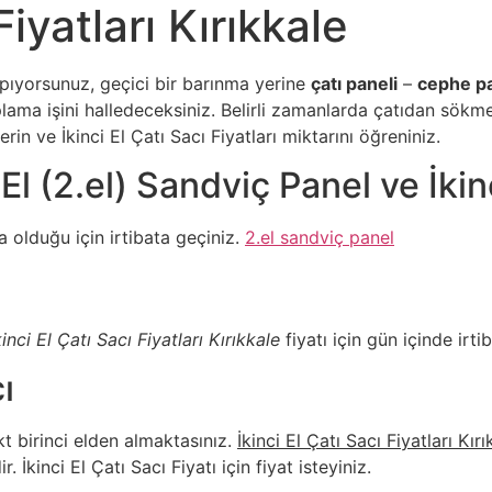
Fiyatları Kırıkkale
pıyorsunuz, geçici bir barınma yerine
çatı paneli
–
cephe p
lama işini halledeceksiniz. Belirli zamanlarda çatıdan sök
in ve İkinci El Çatı Sacı Fiyatları miktarını öğreniniz.
El (2.el) Sandviç Panel ve İkinc
olduğu için irtibata geçiniz.
2.el sandviç panel
ı
kinci El Çatı Sacı Fiyatları Kırıkkale
fiyatı için gün içinde irti
ı
t birinci elden almaktasınız.
İkinci El Çatı Sacı Fiyatları Kırı
İkinci El Çatı Sacı Fiyatı için fiyat isteyiniz.