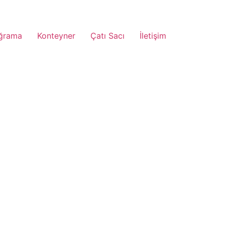
ğrama
Konteyner
Çatı Sacı
İletişim