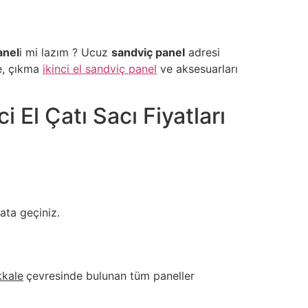
anel
i mi lazım ? Ucuz
sandviç panel
adresi
me, çıkma
ikinci el sandviç panel
ve aksesuarları
i El Çatı Sacı Fiyatları
bata geçiniz.
kkale
çevresinde bulunan tüm paneller