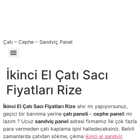
Çatı – Cephe – Sandviç Panel
Çıkma – Defolu – İkinci El – 2. El Sandviç Panel Fiyatları
İkinci El Çatı Sacı
Fiyatları Rize
İkinci El Çatı Sacı Fiyatları Rize
ahır mı yapıyorsunuz,
geçici bir barınma yerine
çatı paneli
–
cephe panel
i mi
lazım ? Ucuz
sandviç panel
adresi firmamız ile çok fazla
para vermeden çatı kaplama işini halledeceksiniz. Belirli
zamanlarda çatıdan sökme, çıkma
ikinci el sandviç