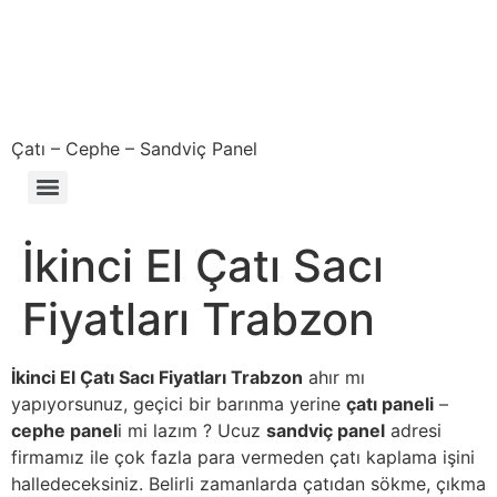
Çatı – Cephe – Sandviç Panel
Çıkma – Defolu – İkinci El – 2. El Sandviç Panel Fiyatları
İkinci El Çatı Sacı
Fiyatları Trabzon
İkinci El Çatı Sacı Fiyatları Trabzon
ahır mı
yapıyorsunuz, geçici bir barınma yerine
çatı paneli
–
cephe panel
i mi lazım ? Ucuz
sandviç panel
adresi
firmamız ile çok fazla para vermeden çatı kaplama işini
halledeceksiniz. Belirli zamanlarda çatıdan sökme, çıkma