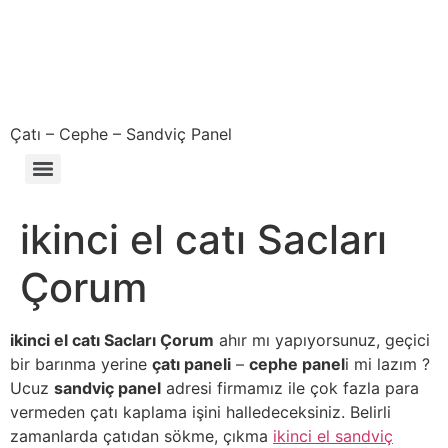
Çatı – Cephe – Sandviç Panel
Çıkma – Defolu – İkinci El – 2. El Sandviç Panel Fiyatları
ikinci el catı Sacları
Çorum
ikinci el catı Sacları Çorum
ahır mı yapıyorsunuz, geçici
bir barınma yerine
çatı paneli
–
cephe panel
i mi lazım ?
Ucuz
sandviç panel
adresi firmamız ile çok fazla para
vermeden çatı kaplama işini halledeceksiniz. Belirli
zamanlarda çatıdan sökme, çıkma
ikinci el sandviç