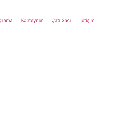
ğrama
Konteyner
Çatı Sacı
İletişim