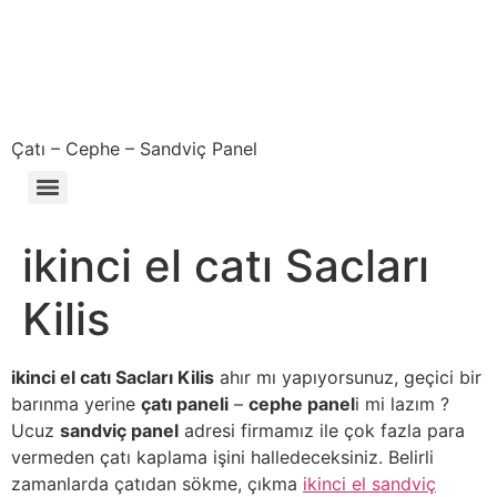
Çatı – Cephe – Sandviç Panel
Çıkma – Defolu – İkinci El – 2. El Sandviç Panel Fiyatları
ikinci el catı Sacları
Kilis
ikinci el catı Sacları Kilis
ahır mı yapıyorsunuz, geçici bir
barınma yerine
çatı paneli
–
cephe panel
i mi lazım ?
Ucuz
sandviç panel
adresi firmamız ile çok fazla para
vermeden çatı kaplama işini halledeceksiniz. Belirli
zamanlarda çatıdan sökme, çıkma
ikinci el sandviç