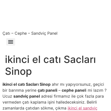
Çatı – Cephe – Sandviç Panel
Çıkma – Defolu – İkinci El – 2. El Sandviç Panel Fiyatları
ikinci el catı Sacları
Sinop
ikinci el catı Sacları Sinop
ahır mı yapıyorsunuz, geçici
bir barınma yerine
çatı paneli
–
cephe panel
i mi lazım ?
Ucuz
sandviç panel
adresi firmamız ile çok fazla para
vermeden çatı kaplama işini halledeceksiniz. Belirli
zamanlarda çatıdan sökme, çıkma
ikinci el sandviç