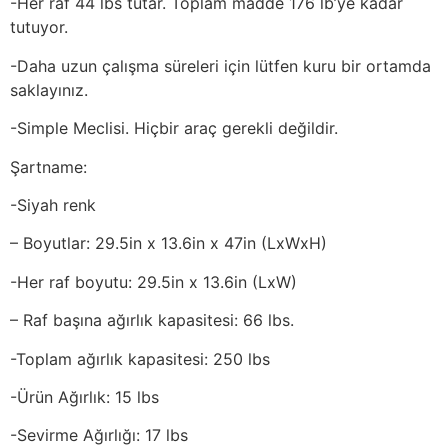
-Her raf 44 lbs tutar. Toplam madde 176 lb’ye kadar
tutuyor.
-Daha uzun çalışma süreleri için lütfen kuru bir ortamda
saklayınız.
-Simple Meclisi. Hiçbir araç gerekli değildir.
Şartname:
-Siyah renk
– Boyutlar: 29.5in x 13.6in x 47in (LxWxH)
-Her raf boyutu: 29.5in x 13.6in (LxW)
– Raf başına ağırlık kapasitesi: 66 lbs.
-Toplam ağırlık kapasitesi: 250 lbs
-Ürün Ağırlık: 15 lbs
-Sevirme Ağırlığı: 17 lbs