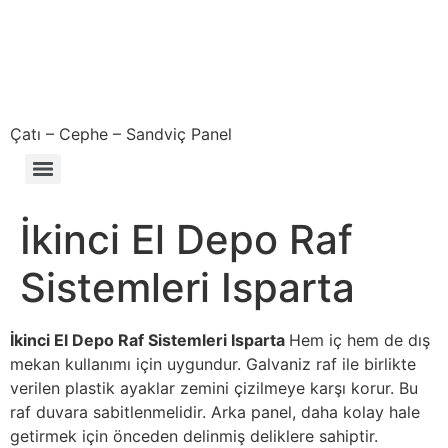
Çatı – Cephe – Sandviç Panel
Çıkma – Defolu – İkinci El – 2. El Sandviç Panel Fiyatları
İkinci El Depo Raf
Sistemleri Isparta
İkinci El Depo Raf Sistemleri Isparta
Hem iç hem de dış
mekan kullanımı için uygundur. Galvaniz raf ile birlikte
verilen plastik ayaklar zemini çizilmeye karşı korur. Bu
raf duvara sabitlenmelidir. Arka panel, daha kolay hale
getirmek için önceden delinmiş deliklere sahiptir.