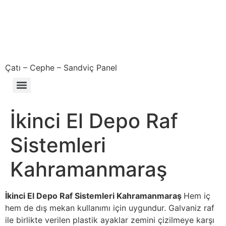
Çatı – Cephe – Sandviç Panel
Çıkma – Defolu – İkinci El – 2. El Sandviç Panel Fiyatları
İkinci El Depo Raf
Sistemleri
Kahramanmaraş
İkinci El Depo Raf Sistemleri Kahramanmaraş
Hem iç
hem de dış mekan kullanımı için uygundur. Galvaniz raf
ile birlikte verilen plastik ayaklar zemini çizilmeye karşı