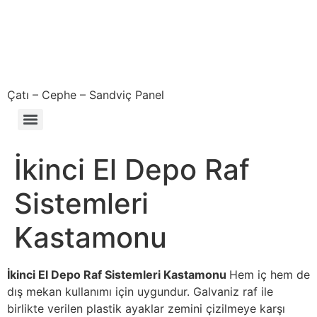
Çatı – Cephe – Sandviç Panel
Çıkma – Defolu – İkinci El – 2. El Sandviç Panel Fiyatları
İkinci El Depo Raf
Sistemleri
Kastamonu
İkinci El Depo Raf Sistemleri Kastamonu
Hem iç hem de
dış mekan kullanımı için uygundur. Galvaniz raf ile
birlikte verilen plastik ayaklar zemini çizilmeye karşı