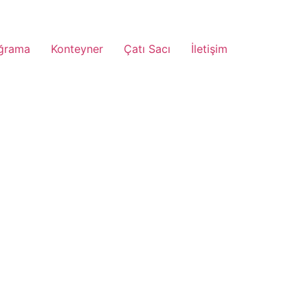
ğrama
Konteyner
Çatı Sacı
İletişim