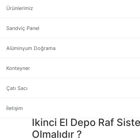
İkinci El Depo Raf
Ürünlerimiz
İkinci El Depo Raf Sistemleri Muğla
Hem iç he
Sandviç Panel
karşı korur. Bu raf duvara sabitlenmelidir. Ar
değişik raptiye türleri gereklidir. Evinizdeki 
kurmak istediğiniz mağazalarda, depolarda ve b
Alüminyum Doğrama
İkinci El Depo Raf Sist
Konteyner
Bu galvanizli metal ve ahşap
İkinci El Depo R
bu çıkma malzemenin “ANAHTAR ÜRÜN NOKT
Çatı Sacı
Toplam: 34 “geniş x 12,25” derin x 13.7
Toz boyalı yumuşak çelikten ve mango a
İletişim
Anahtar deliği montajı; donanım dahildir.
İkinci El Depo Raf Sist
Olmalıdır ?