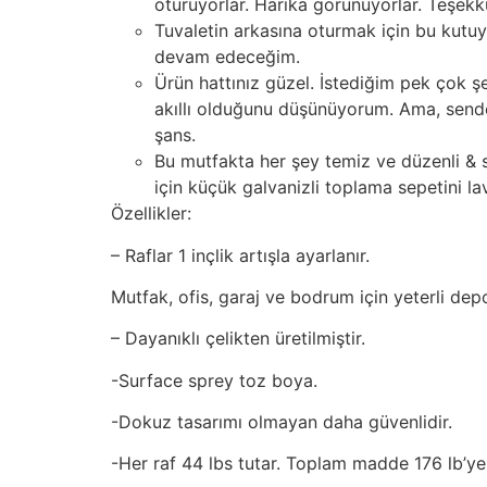
oturuyorlar. Harika görünüyorlar. Teşek
Tuvaletin arkasına oturmak için bu kut
devam edeceğim.
Ürün hattınız güzel. İstediğim pek çok şe
akıllı olduğunu düşünüyorum. Ama, sende
şans.
Bu mutfakta her şey temiz ve düzenli & 
için küçük galvanizli toplama sepetini la
Özellikler:
– Raflar 1 inçlik artışla ayarlanır.
Mutfak, ofis, garaj ve bodrum için yeterli dep
– Dayanıklı çelikten üretilmiştir.
-Surface sprey toz boya.
-Dokuz tasarımı olmayan daha güvenlidir.
-Her raf 44 lbs tutar. Toplam madde 176 lb’ye