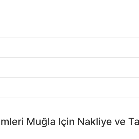
 Sistemleri Muğla
m de dış mekan kullanımı için uygundur. Galvaniz raf ile birl
ka panel, daha kolay hale getirmek için önceden delinmiş deli
duvarlara uygun bağlantı elemanları kullanın. Bakım talimatları
irçok endüstriyel alanda bu ikinci el raf malzemesiniz gönül 
emleri Muğla Boyutlar ve Ebatl
af Sistemleri Muğla
oldukça şıktır ve işlevselliği istediğiniz 
ALARI”
5 “yüksek
ğacından yapılmıştır.
emleri Muğla İçin Nakliye ve Ta