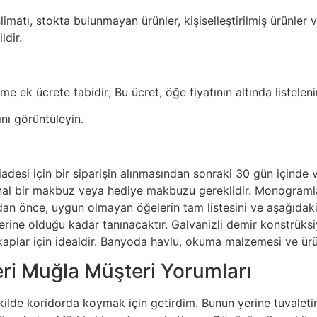
imatı, stokta bulunmayan ürünler, kişiselleştirilmiş ürünler
ldir.
e ek ücrete tabidir; Bu ücret, öğe fiyatının altında listelenir
ını görüntüleyin.
iadesi için bir siparişin alınmasından sonraki 30 gün içinde 
ijinal bir makbuz veya hediye makbuzu gereklidir. Monogram
dan önce, uygun olmayan öğelerin tam listesini ve aşağıdaki i
kterine olduğu kadar tanınacaktır. Galvanizli demir konstrüks
kaplar için idealdir. Banyoda havlu, okuma malzemesi ve ür
eri Muğla Müşteri Yorumları
şekilde koridorda koymak için getirdim. Bunun yerine tuvalet