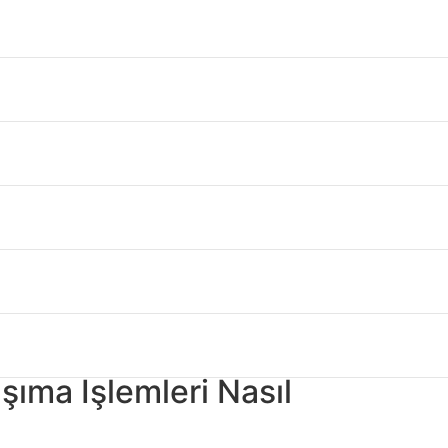
ikte verilen plastik ayaklar zemini çizilmeye
klere sahiptir. Değişik duvar malzemeleri için
 Nemli bir bezle silerek temizleyiniz. Yeni
rahatlığı ile kullanabilirsiniz.
arı
kadar yaratıcı olabilir. Yeniden farkı olmayan
şıma İşlemleri Nasıl