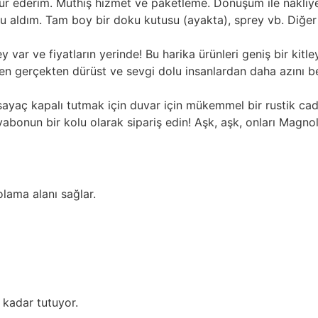
kür ederim. Müthiş hizmet ve paketleme. Dönüşüm ile nakliy
uyu aldım. Tam boy bir doku kutusu (ayakta), sprey vb. Di
y var ve fiyatların yerinde! Bu harika ürünleri geniş bir kit
n gerçekten dürüst ve sevgi dolu insanlardan daha azını b
sayaç kapalı tutmak için duvar için mükemmel bir rustik cad
vabonun bir kolu olarak sipariş edin! Aşk, aşk, onları Magnol
olama alanı sağlar.
 kadar tutuyor.