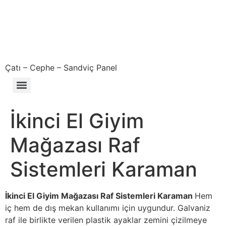
Çatı – Cephe – Sandviç Panel
Çıkma – Defolu – İkinci El – 2. El Sandviç Panel Fiyatları
İkinci El Giyim
Mağazası Raf
Sistemleri Karaman
İkinci El Giyim Mağazası Raf Sistemleri Karaman
Hem
iç hem de dış mekan kullanımı için uygundur. Galvaniz
raf ile birlikte verilen plastik ayaklar zemini çizilmeye