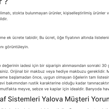
r ?
imatı, stokta bulunmayan ürünler, kişiselleştirilmiş ürünler
ldir.
e ek ücrete tabidir; Bu ücret, öğe fiyatının altında listelenir
ını görüntüleyin.
a
değerinin iadesi için bir siparişin alınmasından sonraki 30
irsiniz. Orijinal bir makbuz veya hediye makbuzu gereklidir.
İşleme başlamadan önce, uygun olmayan öğelerin tam listesin
 işlevi bakımından rustik karakterine olduğu kadar tanınacaktı
a, mutfakta meyve, sebze ve kaplar için idealdir. Banyoda 
af Sistemleri Yalova Müşteri Yoru