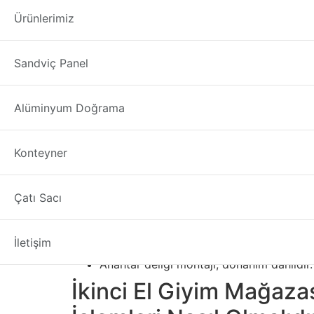
İkinci El Giyim Ma
Ürünlerimiz
İkinci El Giyim Mağazası Raf Sistemleri Yalo
Sandviç Panel
çizilmeye karşı korur. Bu raf duvara sabitlenm
malzemeleri için değişik raptiye türleri gerekl
temizleyiniz. Yeni kurmak istediğiniz mağazala
Alüminyum Doğrama
kullanabilirsiniz.
İkinci El Giyim Mağazas
Konteyner
Bu galvanizli metal ve ahşap
İkinci El Giyim 
Çatı Sacı
olmayan bu çıkma malzemenin “ANAHTAR Ü
Toplam: 34 “geniş x 12,25” derin x 13.7
İletişim
Toz boyalı yumuşak çelikten ve mango a
Anahtar deliği montajı; donanım dahildir.
İkinci El Giyim Mağazas