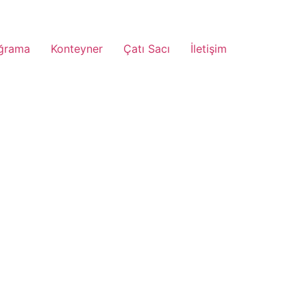
ğrama
Konteyner
Çatı Sacı
İletişim