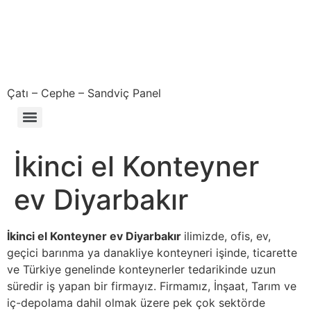
Çatı – Cephe – Sandviç Panel
Çıkma – Defolu – İkinci El – 2. El Sandviç Panel Fiyatları
İkinci el Konteyner
ev Diyarbakır
İkinci el Konteyner ev Diyarbakır
ilimizde, ofis, ev,
geçici barınma ya danakliye konteyneri işinde, ticarette
ve Türkiye genelinde konteynerler tedarikinde uzun
süredir iş yapan bir firmayız. Firmamız, İnşaat, Tarım ve
iç-depolama dahil olmak üzere pek çok sektörde