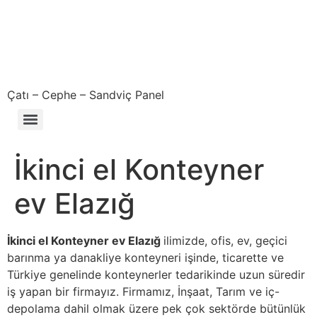
Çatı – Cephe – Sandviç Panel
Çıkma – Defolu – İkinci El – 2. El Sandviç Panel Fiyatları
İkinci el Konteyner
ev Elazığ
İkinci el Konteyner ev Elazığ
ilimizde, ofis, ev, geçici
barınma ya danakliye konteyneri işinde, ticarette ve
Türkiye genelinde konteynerler tedarikinde uzun süredir
iş yapan bir firmayız. Firmamız, İnşaat, Tarım ve iç-
depolama dahil olmak üzere pek çok sektörde bütünlük