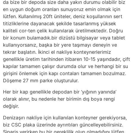
da bize bir depoda size daha yakın durumu olabilir biz
en uygun doğum oranları sunuyoruz emin olmak için
lütfen. Kullanılmış 20ft üniteler, deniz koşullarının sert
titizliklerine dayanacak şekilde tasarlanmış yüksek
kaliteli cor-ten çelik kullanılarak üretilmektedir. Doğru
bir konum bulamadık.bir dizüstü bilgisayar veya tablet
kullanıyorsanız, başka bir yere taşımayı deneyin ve
tekrar başlatın. İkinci el nakliye konteynerlerimiz
genellikle üretim tarihinden itibaren 10-15 yaşındadır, çift
kapılar tamamen çalışır durumda olur ve herhangi bir su
girişini önlemek için kapı contaları tamamen bozulmaz.
Döşeme 27 mm parke oluşturulur.
Her bir kap genellikle depodan bir ‘yığının yanında’
olarak alınır, bu nedenle her birimin dış boya rengi
değişir.
Denizaşırı nakliye için kullanılan konteyner gerekiyorsa,
biz CSC plaka üzerinde ayrıntıları güncelleyebilirsiniz.
Sipariş verirken bu bir gereklilik olup olmadığını lütfen