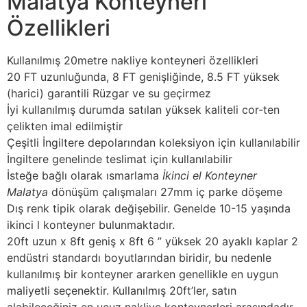
Malatya Konteyneri
Özellikleri
Kullanılmış 20metre nakliye konteyneri özellikleri
20 FT uzunluğunda, 8 FT genişliğinde, 8.5 FT yüksek
(harici) garantili Rüzgar ve su geçirmez
İyi kullanılmış durumda satılan yüksek kaliteli cor-ten
çelikten imal edilmiştir
Çeşitli İngiltere depolarından koleksiyon için kullanılabilir
İngiltere genelinde teslimat için kullanılabilir
İsteğe bağlı olarak ısmarlama
İkinci el Konteyner
Malatya
dönüşüm çalışmaları 27mm iç parke döşeme
Dış renk tipik olarak değişebilir. Genelde 10-15 yaşında
ikinci l konteyner bulunmaktadır.
20ft uzun x 8ft geniş x 8ft 6 ” yüksek 20 ayaklı kaplar 2
endüstri standardı boyutlarından biridir, bu nedenle
kullanılmış bir konteyner ararken genellikle en uygun
maliyetli seçenektir. Kullanılmış 20ft’ler, satın
alabileceğiniz en ucuz nakliye konteynerleri arasındadır.