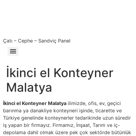
Çatı – Cephe – Sandviç Panel
Çıkma – Defolu – İkinci El – 2. El Sandviç Panel Fiyatları
İkinci el Konteyner
Malatya
İkinci el Konteyner Malatya
ilimizde, ofis, ev, geçici
barınma ya danakliye konteyneri işinde, ticarette ve
Türkiye genelinde konteynerler tedarikinde uzun süredir
iş yapan bir firmayız. Firmamız, İnşaat, Tarım ve iç-
depolama dahil olmak üzere pek çok sektörde bütünlük