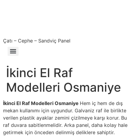
Çatı – Cephe – Sandviç Panel
Çıkma – Defolu – İkinci El – 2. El Sandviç Panel Fiyatları
İkinci El Raf
Modelleri Osmaniye
İkinci El Raf Modelleri Osmaniye
Hem iç hem de dış
mekan kullanımı için uygundur. Galvaniz raf ile birlikte
verilen plastik ayaklar zemini çizilmeye karşı korur. Bu
raf duvara sabitlenmelidir. Arka panel, daha kolay hale
getirmek için önceden delinmiş deliklere sahiptir.